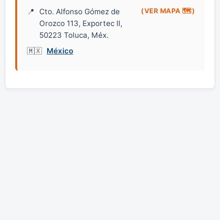
Cto. Alfonso Gómez de
(VER MAPA 🗺️)
Orozco 113, Exportec II,
50223 Toluca, Méx.
México