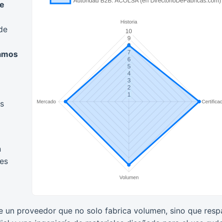
e
de
namos
os
n
es
 un proveedor que no solo fabrica volumen, sino que resp