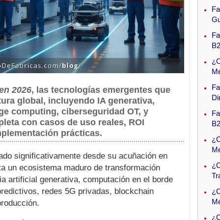
Fa
Gu
Fa
B2
¿C
Mé
Fa
 en 2026
, las tecnologías emergentes que
Di
ra global, incluyendo IA generativa,
ge computing, ciberseguridad OT, y
Fa
pleta con casos de uso reales, ROI
B2
plementación prácticas.
¿C
Mé
ado significativamente desde su acuñación en
¿C
ta un ecosistema maduro de transformación
Tr
cia artificial generativa, computación en el borde
predictivos, redes 5G privadas, blockchain
¿C
Mé
producción.
¿C