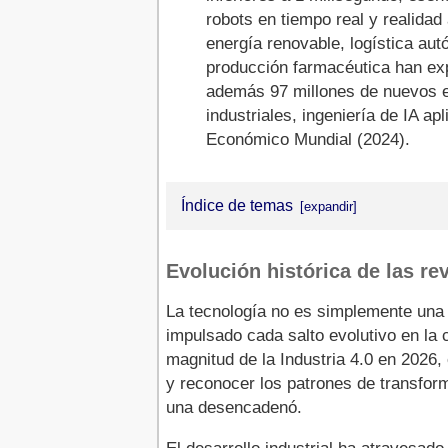
robots en tiempo real y realid
energía renovable, logística a
producción farmacéutica han ex
además 97 millones de nuevos e
industriales, ingeniería de IA a
Económico Mundial (2024).
Índice de temas
Evolución histórica de las revoluc
Evolución histórica de las re
¿Qué es industria? Definición ac
La tecnología no es simplemente una 
impulsado cada salto evolutivo en la
¿Qué es la Industria 4.0 en 2026?
magnitud de la Industria 4.0 en 2026,
y reconocer los patrones de transfor
Tecnologías clave de la Industria
una desencadenó.
Características avanzadas de la I