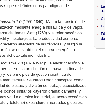
 cuatro revoluciones distintivas, cada una
ivas que redefinieron los paradigmas de
es
La
de
as
Ce
Industria 1.0
(1760-1840): Marcó la transición de
ndustria
Bo
ización mediante energía hidráulica y de vapor.
apor de James Watt (1769) y el telar mecánico
Fá
ap 2026
extil y metalúrgica. La productividad aumentó
de
recieron alrededor de las fábricas, y surgió la
carbón se convirtió en el recurso energético
Industria 4.0
es del capitalismo industrial.
Industria 2.0
(1870-1914): La electrificación y el
 permitieron la producción en masa. La línea de
y los principios de gestión científica de
te paso
la manufactura. Se introdujeron conceptos como
ad de piezas, y división del trabajo especializado.
los costos unitarios cayeron dramáticamente, y
s
asivo. La química industrial, el acero económico
rafo y teléfono) expandieron mercados globales.