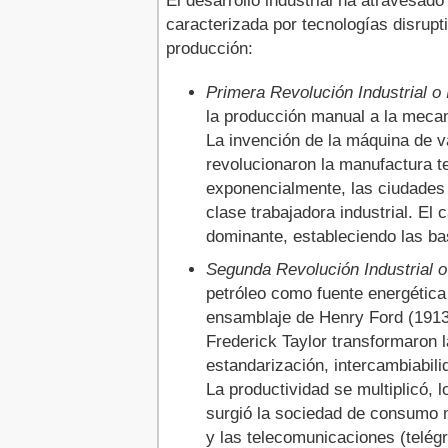
El desarrollo industrial ha atravesado
caracterizada por tecnologías disrupt
Ventajas y beneficios cuantificabl
producción:
Desafíos y consideraciones crític
Primera Revolución Industrial o 
Casos de uso y aplicaciones por i
la producción manual a la mecan
La invención de la máquina de v
Guía de implementación: Roadm
revolucionaron la manufactura t
exponencialmente, las ciudades c
ROI y métricas de éxito
clase trabajadora industrial. El 
Ejemplos de empresas líderes en 
dominante, estableciendo las bas
Segunda Revolución Industrial o 
Industria 4.0 y sostenibilidad
petróleo como fuente energética
ensamblaje de Henry Ford (1913) 
Hacia la Industria 5.0: El siguien
Frederick Taylor transformaron 
Resumen ejecutivo
estandarización, intercambiabilid
La productividad se multiplicó, 
Conclusiones y recomendacione
surgió la sociedad de consumo m
y las telecomunicaciones (telég
Videos recomendados