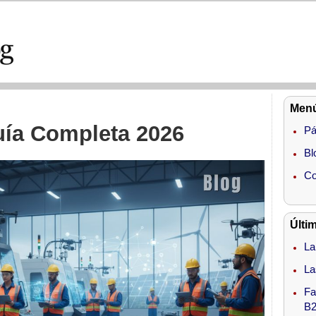
Menú
Guía Completa 2026
Pá
Bl
Co
Últi
La
La
Fa
B2