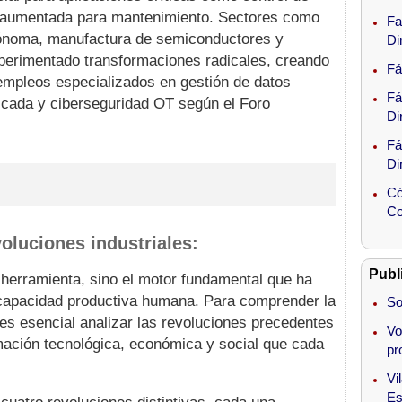
ad aumentada para mantenimiento. Sectores como
Fa
utónoma, manufactura de semiconductores y
Di
perimentado transformaciones radicales, creando
Fá
mpleos especializados en gestión de datos
Fá
plicada y ciberseguridad OT según el Foro
Di
Fá
Di
Có
Co
iones industriales
voluciones industriales:
tualizada
Publ
herramienta, sino el motor fundamental que ha
 capacidad productiva humana. Para comprender la
So
 Definición técnica
 es esencial analizar las revoluciones precedentes
Vo
mación tecnológica, económica y social que cada
 4.0 en 2026
pr
Vi
ndustria 4.0
Es