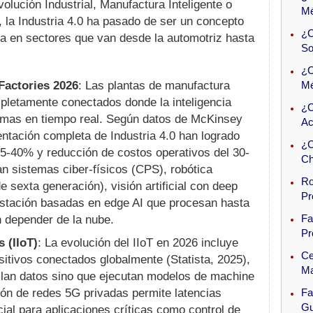
lución Industrial, Manufactura Inteligente o
Mé
), la Industria 4.0 ha pasado de ser un concepto
¿C
da en sectores que van desde la automotriz hasta
So
¿C
Factories 2026
: Las plantas de manufactura
Mé
letamente conectados donde la inteligencia
¿C
nomas en tiempo real. Según datos de McKinsey
Ac
entación completa de Industria 4.0 han logrado
¿C
5-40% y reducción de costos operativos del 30-
Ch
an sistemas ciber-físicos (CPS), robótica
Ro
 sexta generación), visión artificial con deep
Pr
estación basadas en edge AI que procesan hasta
Fa
n depender de la nube.
Pr
s (IIoT)
: La evolución del IIoT en 2026 incluye
Ce
sitivos conectados globalmente (Statista, 2025),
Ma
ilan datos sino que ejecutan modelos de machine
ión de redes 5G privadas permite latencias
Fa
Gu
cial para aplicaciones críticas como control de