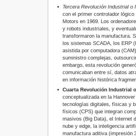
Tercera Revolución Industrial o I
Bibliografía y recursos
con el primer controlador lógi
Motors en 1969. Los ordenadores
y robots industriales, y eventua
transformaron la manufactura. S
los sistemas SCADA, los ERP (E
asistida por computadora (CAM)
suministro complejas, outsourcin
embargo, esta revolución generó
comunicaban entre sí, datos at
en información histórica fragme
Cuarta Revolución Industrial o
conceptualizada en la Hannover
tecnologías digitales, físicas y 
físicos (CPS) que integran comp
masivos (Big Data), el Internet d
nube y edge, la inteligencia arti
manufactura aditiva (impresión 3