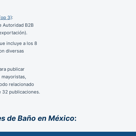
op 3)
:
de Autoridad B2B
 exportación).
que incluye a los 8
on diversas
para publicar
 mayoristas,
todo relacionado
e 32 publicaciones.
es de Baño en México
: