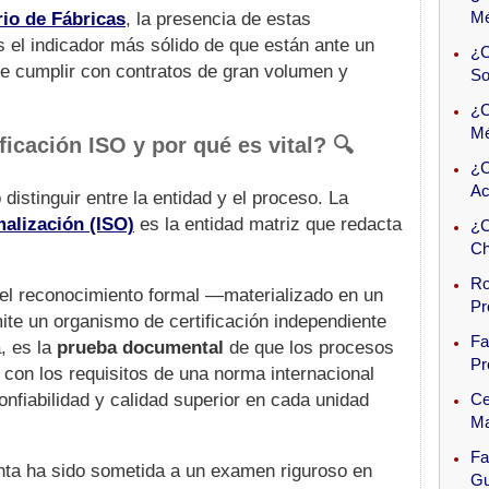
Mé
rio de Fábricas
, la presencia de estas
es el indicador más sólido de que están ante un
¿C
de cumplir con contratos de gran volumen y
So
¿C
Mé
icación ISO y por qué es vital? 🔍
¿C
Ac
distinguir entre la entidad y el proceso. La
alización (ISO)
es la entidad matriz que redacta
¿C
Ch
Ro
el reconocimiento formal —materializado en un
Pr
ite un organismo de certificación independiente
Fa
a, es la
prueba documental
de que los procesos
Pr
 con los requisitos de una norma internacional
onfiabilidad y calidad superior en cada unidad
Ce
Ma
Fa
anta ha sido sometida a un examen riguroso en
Gu