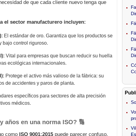
 necesidad de que cada cliente nuevo tenga que
Fa
Di
a el sector manufacturero incluyen:
Fá
Fá
):
El estándar de oro. Garantiza que los productos se
Di
 bajo control riguroso.
Fá
Di
):
Vital para empresas que buscan reducir su huella
vas ecológicas internacionales.
Có
Co
):
Protege el activo más valioso de la fábrica: su
os de accidentes y paros de planta.
Publ
dares específicos para sectores de alta precisión
So
itivos médicos.
Vo
pr
 y años en una norma ISO? 🔢
Vi
igo como
ISO 9001:2015
puede parecer confuso,
Es