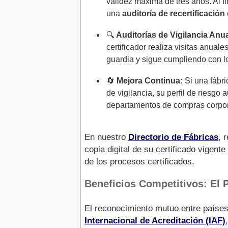
validez máxima de tres años. Al f
una
auditoría de recertificación
🔍
Auditorías de Vigilancia Anu
certificador realiza visitas anual
guardia y sigue cumpliendo con 
🔄
Mejora Continua:
Si una fábri
de vigilancia, su perfil de riesgo
departamentos de compras corpor
En nuestro
Directorio de Fábricas
, 
copia digital de su certificado vigente
de los procesos certificados.
Beneficios Competitivos: El 
El reconocimiento mutuo entre paíse
Internacional de Acreditación (IAF)