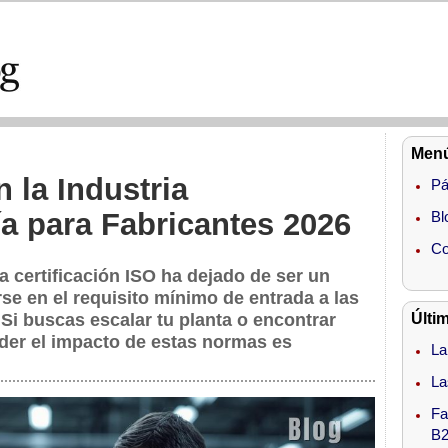
Menú
n la Industria
Pá
a para Fabricantes 2026
Bl
Co
la
certificación ISO
ha dejado de ser un
rse en el requisito mínimo de entrada a las
Si buscas escalar tu planta o encontrar
Últi
der el impacto de estas normas es
La
La
Fa
B2