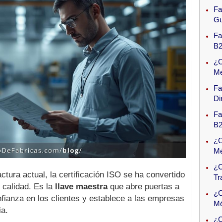
Fa
Gu
Fa
B2
¿C
Mé
Fa
Di
Fa
B2
¿C
Mé
¿C
tura actual, la certificación ISO se ha convertido
Tr
 calidad. Es la
llave maestra
que abre puertas a
¿C
fianza en los clientes y establece a las empresas
Mé
ia.
¿C