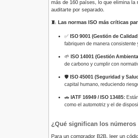
más de 160 países, lo que elimina la
auditarte por separado.
🧵
Las normas ISO más críticas par
✅
ISO 9001 (Gestión de Calidad
fabriquen de manera consistente y
🌱
ISO 14001 (Gestión Ambiental
de carbono y cumplir con normati
🛡️
ISO 45001 (Seguridad y Salud
capital humano, reduciendo riesg
🚗
IATF 16949 / ISO 13485:
Están
como el automotriz y el de dispos
¿Qué significan los números
Para un comprador B2B, leer un cód