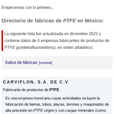
Empecemos con lo primero...
Directorio de fábricas de
PTFE
en México:
La siguiente lista fue actualizada en
diciembre 2022
y
contiene datos de 4 empresas fabricantes de productos de
PTFE (politetrafluoroetileno)
, en orden alfabético:
Índice de fábricas
Carviflon, S.A. de C.V
CARVIFLON, S.A. DE C.V
Copoflon, S.A. de C.V.
Fabricante de productos de
PTFE
.
EMIASA - Empaquetaduras Industriales y Automotrices,
Es una empresa mexicana cuyas actividades incluyen la
S.A.
fabricación de barras, tubos, placas, láminas y maquinados de
Tetraflon Corp, S. de R. L. de C. V.
alta precisión en
PTFE virgen
y con cargas minerales (como