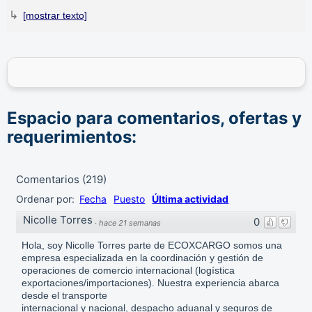
↳
DirectorioDeFabricas.com
no es responsable de la
información proporcionada en los sitios web de las
Fábricas de Paneles Solares
que han sido incluidas en el
presente Directorio, ni de los resultados, los precios, la
calidad y/o el cumplimiento de los productos y servicios
Espacio para comentarios, ofertas y
ofrecidos por éstas. Asimismo, se advierte que las
direcciones, números de teléfono y otros datos de contacto
requerimientos:
son referenciales y están sujetos a cambios e incluso, a
posibles errores durante la elaboración de esta página
web.
Comentarios
(
219
)
Ordenar por:
Fecha
Puesto
Última actividad
Nicolle Torres
0
·
hace 21 semanas
Hola, soy Nicolle Torres parte de ECOXCARGO somos una
empresa especializada en la coordinación y gestión de
operaciones de comercio internacional (logística
exportaciones/importaciones). Nuestra experiencia abarca
desde el transporte
internacional y nacional, despacho aduanal y seguros de