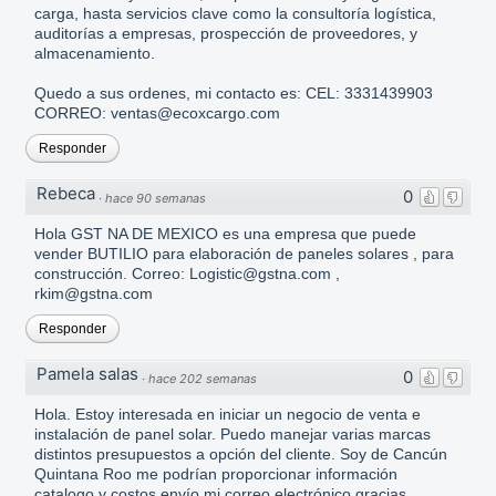
carga, hasta servicios clave como la consultoría logística,
auditorías a empresas, prospección de proveedores, y
almacenamiento.
Quedo a sus ordenes, mi contacto es: CEL: 3331439903
CORREO: ventas@ecoxcargo.com
Responder
Rebeca
0
·
hace 90 semanas
Hola GST NA DE MEXICO es una empresa que puede
vender BUTILIO para elaboración de paneles solares , para
construcción. Correo: Logistic@gstna.com ,
rkim@gstna.com
Responder
Pamela salas
0
·
hace 202 semanas
Hola. Estoy interesada en iniciar un negocio de venta e
instalación de panel solar. Puedo manejar varias marcas
distintos presupuestos a opción del cliente. Soy de Cancún
Quintana Roo me podrían proporcionar información
catalogo y costos envío mi correo electrónico gracias