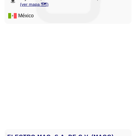
(ver mapa 🗺️)
México