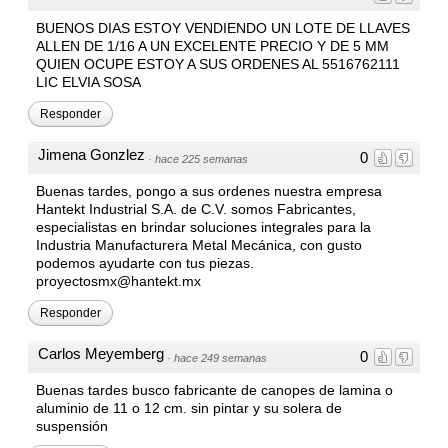
BUENOS DIAS ESTOY VENDIENDO UN LOTE DE LLAVES
ALLEN DE 1/16 A UN EXCELENTE PRECIO Y DE 5 MM
QUIEN OCUPE ESTOY A SUS ORDENES AL 5516762111
LIC ELVIA SOSA
Responder
Jimena Gonzlez
0
·
hace 225 semanas
Buenas tardes, pongo a sus ordenes nuestra empresa
Hantekt Industrial S.A. de C.V. somos Fabricantes,
especialistas en brindar soluciones integrales para la
Industria Manufacturera Metal Mecánica, con gusto
podemos ayudarte con tus piezas.
proyectosmx@hantekt.mx
Responder
Carlos Meyemberg
0
·
hace 249 semanas
Buenas tardes busco fabricante de canopes de lamina o
aluminio de 11 o 12 cm. sin pintar y su solera de
suspensión