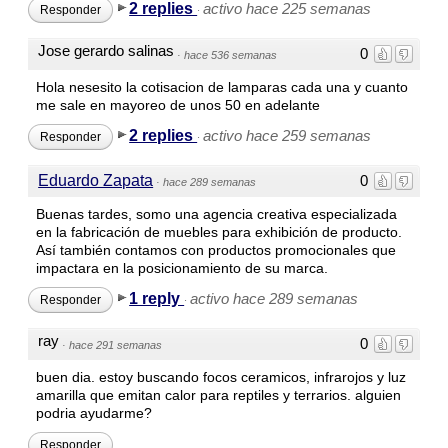
2 replies
activo hace 225 semanas
Responder
·
Jose gerardo salinas
0
·
hace 536 semanas
Hola nesesito la cotisacion de lamparas cada una y cuanto
me sale en mayoreo de unos 50 en adelante
2 replies
activo hace 259 semanas
Responder
·
Eduardo Zapata
0
·
hace 289 semanas
Buenas tardes, somo una agencia creativa especializada
en la fabricación de muebles para exhibición de producto.
Así también contamos con productos promocionales que
impactara en la posicionamiento de su marca.
1 reply
activo hace 289 semanas
Responder
·
ray
0
·
hace 291 semanas
buen dia. estoy buscando focos ceramicos, infrarojos y luz
amarilla que emitan calor para reptiles y terrarios. alguien
podria ayudarme?
Responder