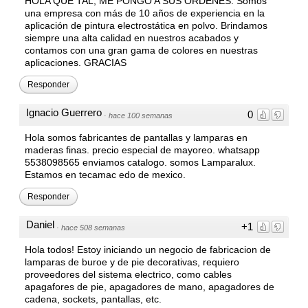
HOLA QUE TAL, ME PONGO A SUS ORDENES: Somos
una empresa con más de 10 años de experiencia en la
aplicación de pintura electrostática en polvo. Brindamos
siempre una alta calidad en nuestros acabados y
contamos con una gran gama de colores en nuestras
aplicaciones. GRACIAS
Responder
Ignacio Guerrero
0
·
hace 100 semanas
Hola somos fabricantes de pantallas y lamparas en
maderas finas. precio especial de mayoreo. whatsapp
5538098565 enviamos catalogo. somos Lamparalux.
Estamos en tecamac edo de mexico.
Responder
Daniel
+1
·
hace 508 semanas
Hola todos! Estoy iniciando un negocio de fabricacion de
lamparas de buroe y de pie decorativas, requiero
proveedores del sistema electrico, como cables
apagafores de pie, apagadores de mano, apagadores de
cadena, sockets, pantallas, etc.