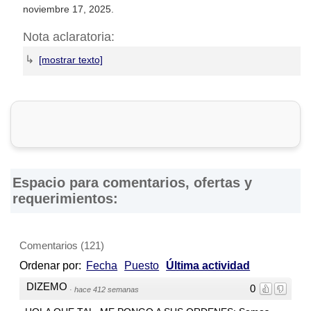
noviembre 17, 2025.
Nota aclaratoria:
↳
DirectorioDeFabricas.com
no es responsable de la
información proporcionada en los sitios web de las
Fábricas
de Lámparas
que han sido incluidas en el presente
Directorio, ni de los resultados, los precios, la calidad y/o el
cumplimiento de los productos y servicios ofrecidos por
éstas. Asimismo, se advierte que las direcciones, números
de teléfono y otros datos de contacto son referenciales y
Espacio para comentarios, ofertas y
están sujetos a cambios e incluso, a posibles errores
requerimientos:
durante la elaboración de esta página web.
Comentarios
(
121
)
Ordenar por:
Fecha
Puesto
Última actividad
DIZEMO
0
·
hace 412 semanas