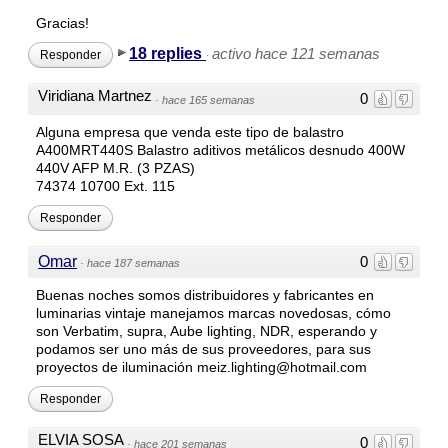
Gracias!
18 replies
activo hace 121 semanas
Responder
·
Viridiana Martnez
0
·
hace 165 semanas
Alguna empresa que venda este tipo de balastro
A400MRT440S Balastro aditivos metálicos desnudo 400W
440V AFP M.R. (3 PZAS)
74374 10700 Ext. 115
Responder
Omar
0
·
hace 187 semanas
Buenas noches somos distribuidores y fabricantes en
luminarias vintaje manejamos marcas novedosas, cómo
son Verbatim, supra, Aube lighting, NDR, esperando y
podamos ser uno más de sus proveedores, para sus
proyectos de iluminación meiz.lighting@hotmail.com
Responder
ELVIA SOSA
0
·
hace 201 semanas