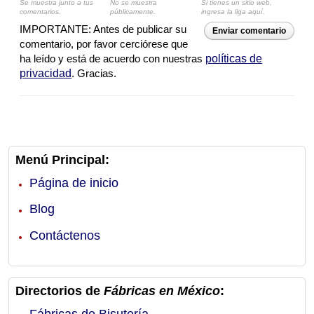
Se muestra junto a tus
No se muestra
Si tienes un sitio web,
comentarios.
públicamente.
ingresa la liga aquí.
IMPORTANTE: Antes de publicar su
Enviar comentario
comentario, por favor cerciórese que
ha leído y está de acuerdo con nuestras
políticas de
privacidad
. Gracias.
Menú Principal:
Página de inicio
Blog
Contáctenos
Directorios de
Fábricas en México
:
Fábricas de Bisutería