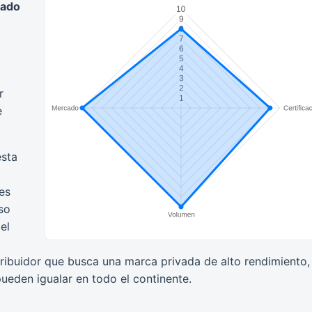
cado
r
e
esta
es
so
el
tribuidor que busca una marca privada de alto rendimiento,
ueden igualar en todo el continente.