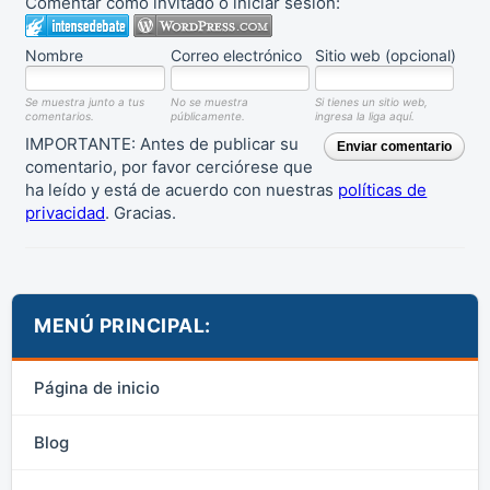
Comentar como invitado o iniciar sesión:
Nombre
Correo electrónico
Sitio web (opcional)
Se muestra junto a tus
No se muestra
Si tienes un sitio web,
comentarios.
públicamente.
ingresa la liga aquí.
IMPORTANTE: Antes de publicar su
Enviar comentario
comentario, por favor cerciórese que
ha leído y está de acuerdo con nuestras
políticas de
privacidad
. Gracias.
MENÚ PRINCIPAL:
Página de inicio
Blog