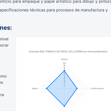
nticio para empaque y papel artístico para dibujo y pintur
specificaciones técnicas para procesos de manufactura y
ones:
nivel
norar
como
es
ara