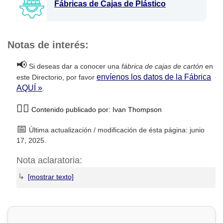
Fábricas de Cajas de Plástico
Notas de interés:
📢
Si deseas dar a conocer una
fábrica de cajas de cartón
en
envíenos los datos de la Fábrica
este Directorio, por favor
AQUÍ »
.
🙋‍♂️
Contenido publicado por: Ivan Thompson
📅
Última actualización / modificación de ésta página: junio
17, 2025.
Nota aclaratoria:
↳
DirectorioDeFabricas.com no es responsable de la
información proporcionada en los sitios web de las
Fábricas
de Cajas de Cartón
que han sido incluidas en el presente