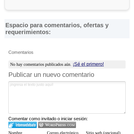
Directorio, ni de los resultados, los precios, la calidad y/o el
cumplimiento de los productos y servicios ofrecidos por
éstas. Asimismo, se advierte que las direcciones, números
de teléfono y otros datos de contacto son referenciales y
Espacio para comentarios, ofertas y
están sujetos a cambios e incluso, a posibles errores
requerimientos:
durante la elaboración de esta página web.
Comentarios
¡Sé el primero!
No hay comentarios publicados aún.
Publicar un nuevo comentario
Comentar como invitado o iniciar sesión:
Nombre
Correo electrónico
Sitio web (opcional)