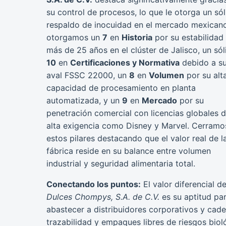
su control de procesos, lo que le otorga un só
respaldo de inocuidad en el mercado mexicano
otorgamos un
7
en
Historia
por su estabilidad
más de 25 años en el clúster de Jalisco, un sól
10
en
Certificaciones y Normativa
debido a s
aval FSSC 22000, un
8
en
Volumen
por su alt
capacidad de procesamiento en planta
automatizada, y un
9
en
Mercado
por su
penetración comercial con licencias globales 
alta exigencia como Disney y Marvel. Cerramo
estos pilares destacando que el valor real de l
fábrica reside en su balance entre volumen
industrial y seguridad alimentaria total.
Conectando los puntos:
El valor diferencial d
Dulces Chompys, S.A. de C.V.
es su aptitud pa
abastecer a distribuidores corporativos y caden
trazabilidad y empaques libres de riesgos biol