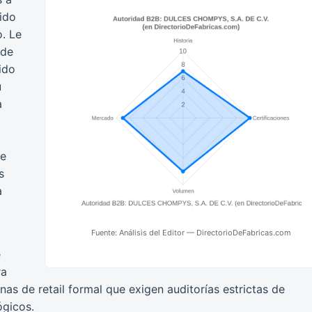
lido
. Le
 de
ido
u
a
de
s
a
Fuente: Análisis del Editor — DirectorioDeFabricas.com
e
ra
as de retail formal que exigen auditorías estrictas de
ógicos.