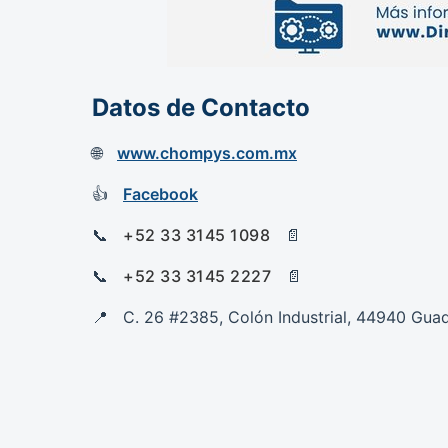
Datos de Contacto
www.chompys.com.mx
Facebook
+52 33 3145 1098
+52 33 3145 2227
C. 26 #2385, Colón Industrial, 44940 Guada