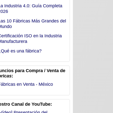
La Industria 4.0: Guía Completa
2026
Las 10 Fábricas Más Grandes del
Mundo
Certificación ISO en la Industria
Manufacturera
¿Qué es una fábrica?
uncios para Compra / Venta de
bricas
:
Fábricas en Venta - México
estro Canal de YouTube:
[Vídeo] Presentación del