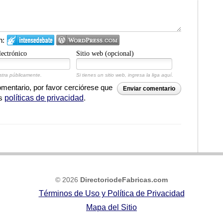
n:
lectrónico
Sitio web (opcional)
tra públicamente.
Si tienes un sitio web, ingresa la liga aquí.
entario, por favor cerciórese que
Enviar comentario
as
políticas de privacidad
.
© 2026
DirectoriodeFabricas.com
Términos de Uso y Política de Privacidad
Mapa del Sitio