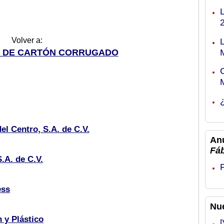
Volver a:
S DE CARTÓN CORRUGADO
l Centro, S.A. de C.V.
An
Fá
.A. de C.V.
ess
Nu
 y Plástico