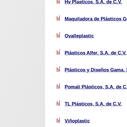
Hv Plasticos, S.A. de C.V.
Maquiladora de Plásticos G
Ovalleplastic
Plásticos Alfer, S.A. de C.V.
Plásticos y Diseños Gama, 
Pomali Plásticos, S.A. de C
TL Plásticos, S.A. de C.V.
Viñoplastic