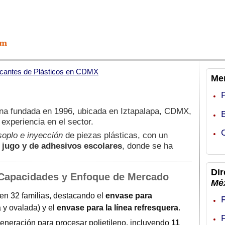
icantes de Plásticos en CDMX
Men
.
a fundada en 1996, ubicada en Iztapalapa, CDMX,
experiencia en el sector.
soplo e inyección
de piezas plásticas, con un
l jugo y de adhesivos escolares
, donde se ha
Dir
 Capacidades y Enfoque de Mercado
Mé
n 32 familias, destacando el
envase para
a y ovalada) y el
envase para la línea refresquera
.
eneración para procesar polietileno, incluyendo
11