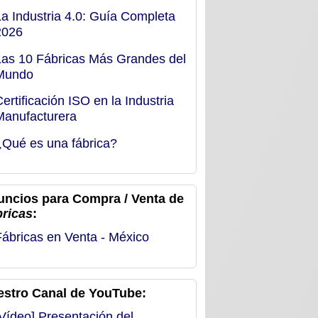
La Industria 4.0: Guía Completa
2026
Las 10 Fábricas Más Grandes del
Mundo
Certificación ISO en la Industria
Manufacturera
¿Qué es una fábrica?
uncios para Compra / Venta de
bricas
:
Fábricas en Venta - México
estro Canal de YouTube:
[Vídeo] Presentación del