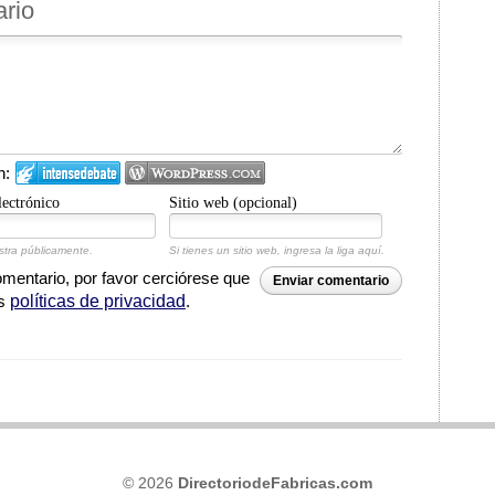
ario
n:
lectrónico
Sitio web (opcional)
tra públicamente.
Si tienes un sitio web, ingresa la liga aquí.
entario, por favor cerciórese que
Enviar comentario
as
políticas de privacidad
.
© 2026
DirectoriodeFabricas.com