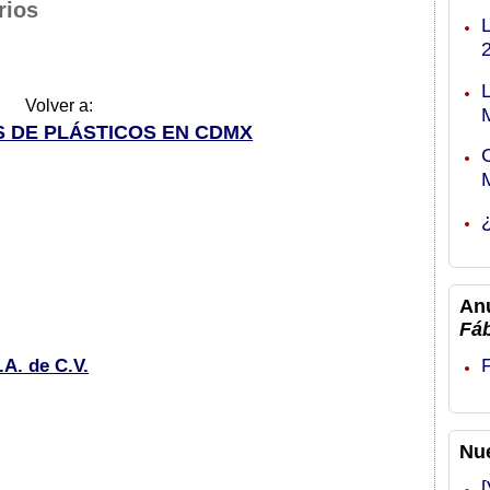
rios
Volver a:
 DE PLÁSTICOS EN CDMX
An
Fá
.A. de C.V.
Nu