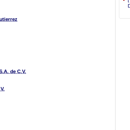
utierrez
S.A. de C.V.
.V.