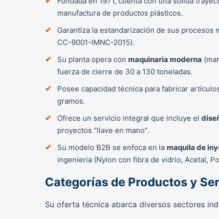
Fundada en 1971, cuenta con una sólida trayec
manufactura de productos plásticos.
Garantiza la estandarización de sus procesos m
CC-9001-IMNC-2015).
Su planta opera con
maquinaria moderna
(mar
fuerza de cierre de 30 a 130 toneladas.
Posee capacidad técnica para fabricar artícul
gramos.
Ofrece un servicio integral que incluye el
dise
proyectos "llave en mano".
Su modelo B2B se enfoca en la
maquila de in
ingeniería (Nylon con fibra de vidrio, Acetal, P
Categorías de Productos y Ser
Su oferta técnica abarca diversos sectores ind