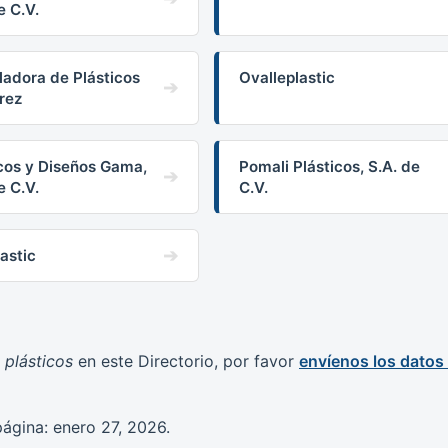
e C.V.
ladora de Plásticos
Ovalleplastic
rez
icos y Diseños Gama,
Pomali Plásticos, S.A. de
e C.V.
C.V.
astic
 plásticos
en este Directorio, por favor
envíenos los datos 
página: enero 27, 2026.