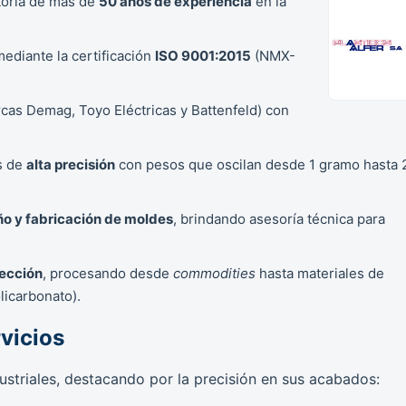
toria de más de
50 años de experiencia
en la
ediante la certificación
ISO 9001:2015
(NMX-
cas Demag, Toyo Eléctricas y Battenfeld) con
os de
alta precisión
con pesos que oscilan desde 1 gramo hasta 
ño y fabricación de moldes
, brindando asesoría técnica para
yección
, procesando desde
commodities
hasta materiales de
olicarbonato).
vicios
ustriales, destacando por la precisión en sus acabados: