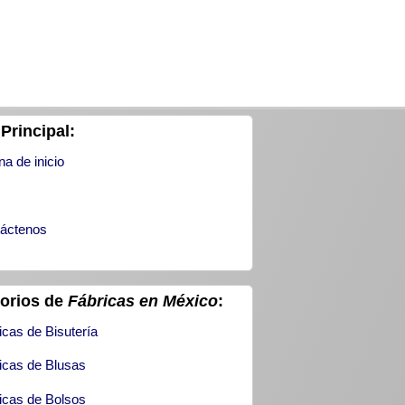
Principal:
na de inicio
áctenos
torios de
Fábricas en México
:
icas de Bisutería
icas de Blusas
icas de Bolsos