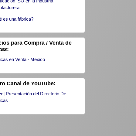
ificación ISO en la Industria
facturera
 es una fábrica?
ios para Compra / Venta de
cas
:
icas en Venta - México
ro Canal de YouTube:
eo] Presentación del Directorio De
icas