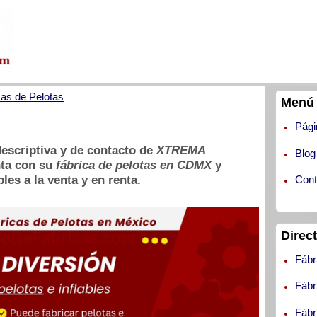
cas de Pelotas
Menú 
Pági
escriptiva y de contacto de
XTREMA
Blog
nta con su
fábrica de pelotas en CDMX
y
les a la venta y en renta.
Cont
Direc
Fábr
Fábr
Fábr