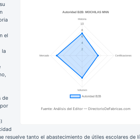
su
ón
oria
n el
 la
e
mo,
s de
 por
Fuente: Análisis del Editor — DirectorioDeFabricas.com
l
cidad
e resuelve tanto el abastecimiento de útiles escolares de l