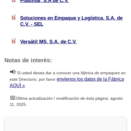
Plastinal, S.A de C.V.
Soluciones en Empaque y Logística, S.A. de
C.V. - SEL
Versátil MS, S.A. de C.V.
Notas de interés:
📢
Si usted desea dar a conocer una
fábrica de empaques
en
envíenos los datos de la Fábrica
este Directorio, por favor
AQUÍ »
.
📅
Última actualización / modificación de ésta página: agosto
11, 2025.