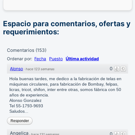
Fábricas de Ropa en Guadalajara
que han sido incluidas en
el presente Directorio, ni de los resultados, los precios, la
calidad y/o el cumplimiento de los productos y servicios
Espacio para comentarios, ofertas y
ofrecidos por éstas. Asimismo, se advierte que las
direcciones, números de teléfono y otros datos de contacto
requerimientos:
son referenciales y están sujetos a cambios e incluso, a
posibles errores durante la elaboración de esta página
web.
Comentarios
(
153
)
Ordenar por:
Fecha
Puesto
Última actividad
0
Alonso
·
hace 123 semanas
Hola buenas tardes, me dedico a la fabricación de telas en
máquinas circulares, para fabricación de Bombay, felpas,
licras, tricot, shifon, inter entre otras, somos fábrica con 50
años de experiencia.
Alonso Gonzalez
Tel 55-1793-9693
Saludos...
Responder
Angelica
0
·
hace 131 semanas