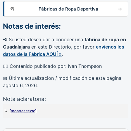
Fábricas de Ropa Deportiva
Notas de interés:
Si usted desea dar a conocer una
fábrica de ropa en
📢
Guadalajara
en este Directorio, por favor
envíenos los
datos de la Fábrica AQUÍ »
.
Contenido publicado por: Ivan Thompson
🙋‍♂️
Última actualización / modificación de esta página:
📅
agosto 6, 2026
.
Nota aclaratoria:
↳
DirectorioDeFabricas.com
no es responsable de la
información proporcionada en los sitios web de las