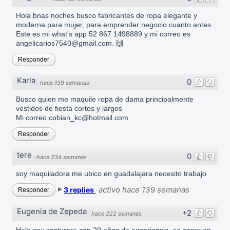
Hola bnas noches busco fabricantes de ropa elegante y
moderna para mujer, para emprender negocio cuanto antes
Este es mi what's app 52 867 1498889 y mi correo es
angelicarios7540@gmail.com. 🙌
Responder
Karla
0
·
hace 139 semanas
Busco quien me maquile ropa de dama principalmente
vestidos de fiesta cortos y largos
Mi correo cobian_kc@hotmail.com
Responder
tere
0
·
hace 234 semanas
soy maquiladora me ubico en guadalajara necesito trabajo
activo hace 139 semanas
3 replies
Responder
·
Eugenia de Zepeda
+2
·
hace 222 semanas
Hola soy costurera con 20 años de experiencia, se coser en