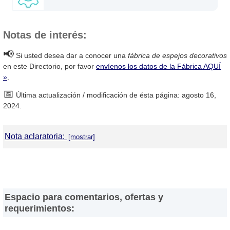
Notas de interés:
📢
Si usted desea dar a conocer una
fábrica de espejos decorativos
en este Directorio, por favor
envíenos los datos de la Fábrica AQUÍ
»
.
📅
Última actualización / modificación de ésta página: agosto 16,
2024.
Nota aclaratoria:
DirectorioDeFabricas.com
no es responsable de la información
proporcionada en los sitios web de las
Fábricas de Espejos
Decorativos
que han sido incluidas en el presente Directorio, ni de
los resultados, los precios, la calidad y/o el cumplimiento de los
Espacio para comentarios, ofertas y
productos y servicios ofrecidos por éstas. Asimismo, se advierte
requerimientos:
que las direcciones, números de teléfono y otros datos de
contacto son referenciales y están sujetos a cambios e incluso, a