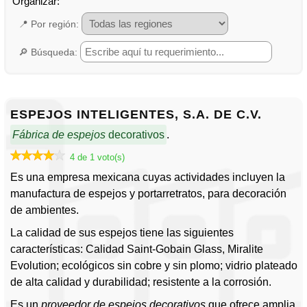
Madesa, S.A. de C.V.
📍
Naala
🔎
Prodiesa
Vidrio Bisel, S.A. de C.V.
Vidrios y Cristales Industrializados, S.A. de C.V.
ESPEJOS INTELIGENTES, S.A. DE C.V.
Fábrica de espejos
decorativos
.
4 de 1 voto(s)
Es una empresa mexicana cuyas actividades incluyen la
manufactura de espejos y portarretratos, para decoración
de ambientes.
La calidad de sus espejos tiene las siguientes
características: Calidad Saint-Gobain Glass, Miralite
Evolution; ecológicos sin cobre y sin plomo; vidrio plateado
de alta calidad y durabilidad; resistente a la corrosión.
Es un
proveedor de espejos decorativos
que ofrece amplia