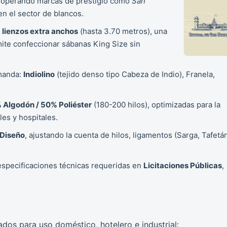
 operando marcas de prestigio como
San
en el sector de blancos.
r
lienzos extra anchos
(hasta 3.70 metros), una
mite confeccionar sábanas King Size sin
emanda:
Indiolino
(tejido denso tipo Cabeza de Indio), Franela,
 Algodón / 50% Poliéster
(180-200 hilos), optimizadas para la
les y hospitales.
 Diseño
, ajustando la cuenta de hilos, ligamentos (Sarga, Tafetán
specificaciones técnicas requeridas en
Licitaciones Públicas
,
dos para uso doméstico, hotelero e industrial: