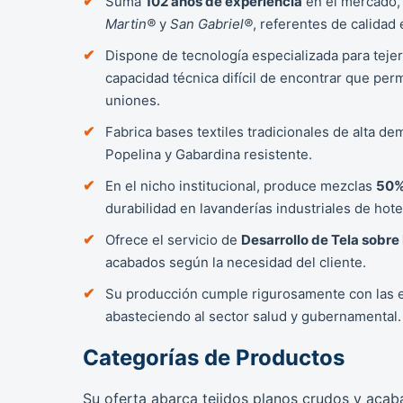
Suma
102 años de experiencia
en el mercado,
Martin®
y
San Gabriel®
, referentes de calidad 
Dispone de tecnología especializada para teje
capacidad técnica difícil de encontrar que per
uniones.
Fabrica bases textiles tradicionales de alta d
Popelina y Gabardina resistente.
En el nicho institucional, produce mezclas
50%
durabilidad en lavanderías industriales de hote
Ofrece el servicio de
Desarrollo de Tela sobre
acabados según la necesidad del cliente.
Su producción cumple rigurosamente con las e
abasteciendo al sector salud y gubernamental.
Categorías de Productos
Su oferta abarca tejidos planos crudos y acaba