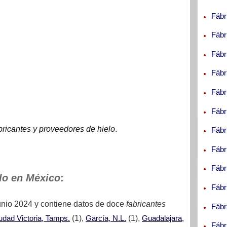
Fábr
Fábr
Fábr
Fábr
Fábr
Fábr
bricantes y proveedores de hielo
.
Fábr
Fábr
Fábr
lo en México
:
Fábr
unio 2024
y contiene datos de doce
fabricantes
Fábr
udad Victoria, Tamps.
(1),
García, N.L.
(1),
Guadalajara,
Fábr