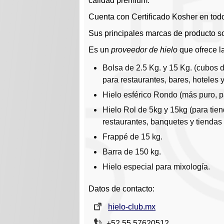
calidad premium.
Cuenta con Certificado Kosher en tod
HIELOMEX-AUSA
Sus principales marcas de producto s
MIYELO - HIELERA INDUSTRIAL
Es un
proveedor de hielo
que ofrece l
ROCA ICE CO.
Bolsa de 2.5 Kg. y 15 Kg. (cubos
para restaurantes, bares, hoteles 
Hielo esférico Rondo (más puro, 
Hielo Rol de 5kg y 15kg (para tien
restaurantes, banquetes y tiendas
Frappé de 15 kg.
Barra de 150 kg.
Hielo especial para mixología.
Datos de contacto:
hielo-club.mx
+52 55 57620512