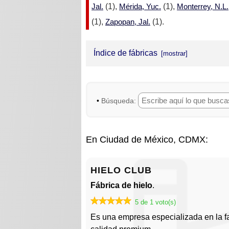
Jal.
(1),
Mérida, Yuc.
(1),
Monterrey, N.L.
(1),
Zapopan, Jal.
(1).
Índice de fábricas
CLUB ICE
FÁBRICA DE HIELO HEREDIA, S
•
FÁBRICA DE HIELO MONTERREY
HIELO ARCO AZUL
En Ciudad de México, CDMX:
HIELO CATEMACO
HIELO CLUB
HIELO CLUB
Fábrica de hielo
.
HIELO CRISTAL
5 de 1 voto(s)
HIELO FIESTA
Es una empresa especializada en la fa
HIELO IGLÚ - Central Hielera, S.