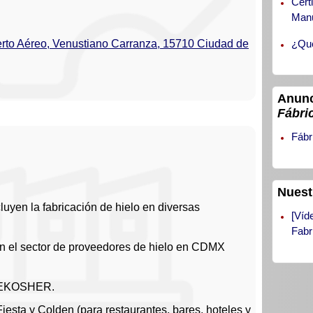
Cert
Manu
¿Qué
uerto Aéreo, Venustiano Carranza, 15710 Ciudad de
Anunc
Fábri
Fábr
Nuest
uyen la fabricación de hielo en diversas
[Víd
Fabr
en el sector de proveedores de hielo en CDMX
 ONEKOSHER.
iesta y Colden (para restaurantes, bares, hoteles y