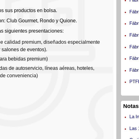
os sus productos en bolsa.
Fábr
on: Club Gourmet, Rondo y Quione.
 LIBRAMIENTO, S.A. DE C.V.
Fábr
as siguientes presentaciones:
Fábr
 de calidad premium, diseñados especialmente
Fábr
y salones de eventos).
Fábr
para bebidas premium)
das de autoservicio, líneas aéreas, hoteles,
Fábr
 de conveniencia)
PTFE
Notas
La I
Las 