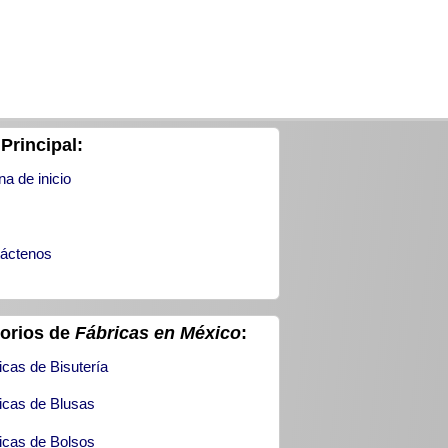
Principal:
na de inicio
áctenos
torios de
Fábricas en México
:
icas de Bisutería
icas de Blusas
icas de Bolsos