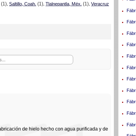
(1),
Saltillo, Coah.
(1),
Tlalnepantla, Méx.
(1),
Veracruz
Fábr
Fábr
Fábr
Fábr
Fábr
.A. DE C.V.
Fábr
, S.A. DE C.V.
Fábr
Fábr
Fábr
Fábr
Fábr
bricación de hielo hecho con agua purificada y de
A. de C.V.
Fábr