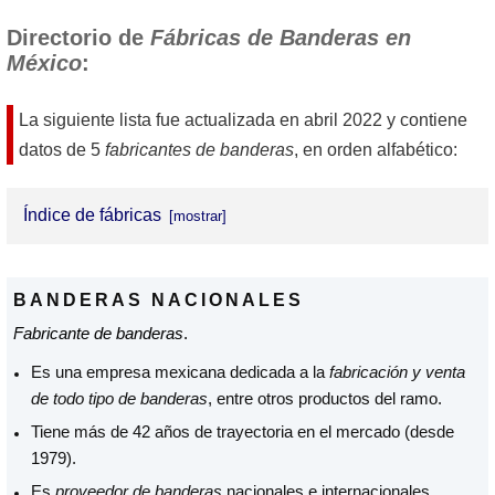
Directorio de
Fábricas de Banderas en
México
:
La siguiente lista fue actualizada en
abril 2022
y contiene
datos de 5
fabricantes de banderas
, en orden alfabético:
Índice de fábricas
BANDERAS NACIONALES
BANDERAS NACIONALES
COMERCIALIZADORA DE BANDERAS MÉXICO,
Fabricante de banderas
.
S.A. DE C.V.
Es una empresa mexicana dedicada a la
fabricación y venta
FESTIVAL DE BANDERAS, S.A. DE C.V.
de todo tipo de banderas
, entre otros productos del ramo.
MUNDO DE BANDERAS, S.A. DE C.V.
Tiene más de 42 años de trayectoria en el mercado (desde
U.M. QUERETANA
1979).
Es
proveedor de banderas
nacionales e internacionales,