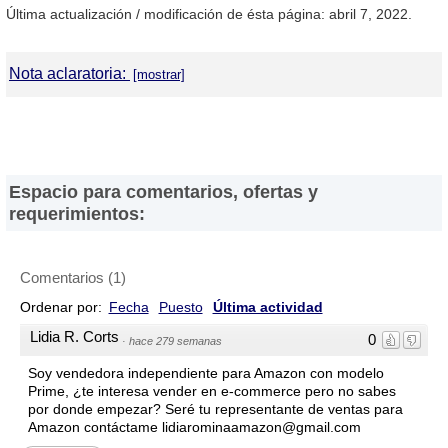
Última actualización / modificación de ésta página: abril 7, 2022.
Nota aclaratoria:
DirectorioDeFabricas.com
no es responsable de la información
proporcionada en los sitios web de las
Fábricas de Banderas
que
han sido incluidas en el presente Directorio, ni de los resultados,
los precios, la calidad y/o el cumplimiento de los productos y
Espacio para comentarios, ofertas y
servicios ofrecidos por éstas. Asimismo, se advierte que las
requerimientos:
direcciones, números de teléfono y fax y otros datos de contacto
son referenciales y están sujetos a cambios e incluso, a posibles
errores durante la elaboración de esta página web.
Comentarios
(
1
)
Ordenar por:
Fecha
Puesto
Última actividad
Lidia R. Corts
0
·
hace 279 semanas
Soy vendedora independiente para Amazon con modelo
Prime, ¿te interesa vender en e-commerce pero no sabes
por donde empezar? Seré tu representante de ventas para
Amazon contáctame lidiarominaamazon@gmail.com