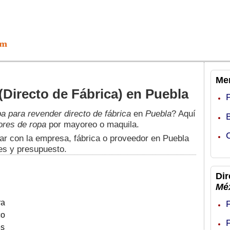
Men
Directo de Fábrica) en Puebla
pa para revender directo de fábrica
en
Puebla
? Aquí
ores de ropa
por mayoreo o maquila.
ar con la empresa, fábrica o proveedor en Puebla
es y presupuesto.
Dir
Mé
ra
co
es