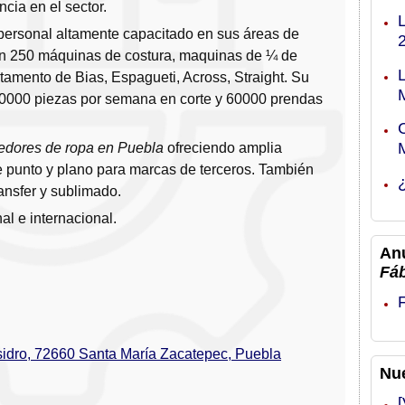
cia en el sector.
personal altamente capacitado en sus áreas de
con 250 máquinas de costura, maquinas de ¼ de
rtamento de Bias, Espagueti, Across, Straight. Su
0000 piezas por semana en corte y 60000 prendas
edores de ropa en Puebla
ofreciendo amplia
e punto y plano para marcas de terceros. También
ansfer y sublimado.
l e internacional.
An
Fá
 Isidro, 72660 Santa María Zacatepec, Puebla
Nu