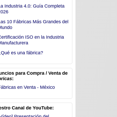
La Industria 4.0: Guía Completa
2026
Las 10 Fábricas Más Grandes del
Mundo
Certificación ISO en la Industria
Manufacturera
¿Qué es una fábrica?
uncios para Compra / Venta de
bricas
:
Fábricas en Venta - México
estro Canal de YouTube:
[Vídeo] Presentación del