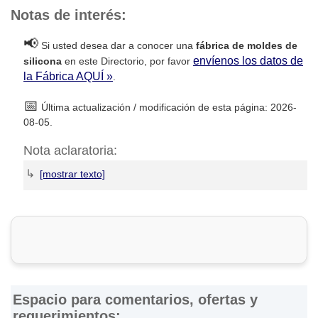
Notas de interés:
📢
Si usted desea dar a conocer una
fábrica de moldes de
envíenos los datos de
silicona
en este Directorio, por favor
la Fábrica AQUÍ »
.
📅
Última actualización / modificación de esta página: 2026-
08-05.
Nota aclaratoria:
↳
DirectorioDeFabricas.com
no es responsable de la
información proporcionada en los sitios web de las
Fábricas
de Moldes de Silicona
que han sido incluidas en el presente
Directorio, ni de los resultados, los precios, la calidad y/o el
cumplimiento de los productos y servicios ofrecidos por
éstas. Asimismo, se advierte que las direcciones, números
de teléfono y otros datos de contacto son referenciales y
Espacio para comentarios, ofertas y
están sujetos a cambios e incluso, a posibles errores
requerimientos: