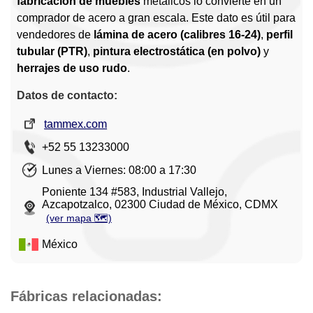
fabricacion de muebles
metálicos lo convierte en un
comprador de acero a gran escala. Este dato es útil para
vendedores de
lámina de acero (calibres 16-24)
,
perfil
tubular (PTR)
,
pintura electrostática (en polvo)
y
herrajes de uso rudo
.
Datos de contacto:
tammex.com
+52 55 13233000
Lunes a Viernes: 08:00 a 17:30
Poniente 134 #583, Industrial Vallejo,
Azcapotzalco, 02300 Ciudad de México, CDMX
(ver mapa 🗺️)
México
Fábricas relacionadas: