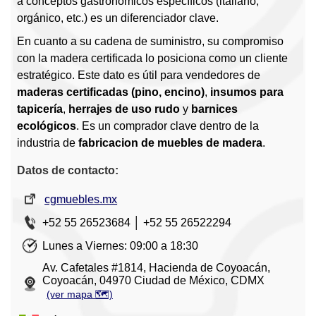
a conceptos gastronómicos específicos (italiano,
orgánico, etc.) es un diferenciador clave.
En cuanto a su cadena de suministro, su compromiso
con la madera certificada lo posiciona como un cliente
estratégico. Este dato es útil para vendedores de
maderas certificadas (pino, encino)
,
insumos para
tapicería
,
herrajes de uso rudo
y
barnices
ecológicos
. Es un comprador clave dentro de la
industria de
fabricacion de muebles de madera
.
Datos de contacto:
cgmuebles.mx
+52 55 26523684 │ +52 55 26522294
Lunes a Viernes: 09:00 a 18:30
Av. Cafetales #1814, Hacienda de Coyoacán,
Coyoacán, 04970 Ciudad de México, CDMX
(ver mapa 🗺️)