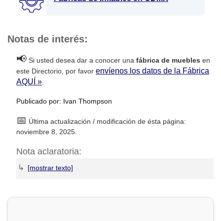
Notas de interés:
📢
Si usted desea dar a conocer una
fábrica de muebles
en
envíenos los datos de la Fábrica
este Directorio, por favor
AQUÍ »
.
Publicado por: Ivan Thompson
📅
Última actualización / modificación de ésta página:
noviembre 8, 2025.
Nota aclaratoria:
↳
DirectorioDeFabricas.com
no es responsable de la
información proporcionada en los sitios web de las
Fábricas
de Muebles
que han sido incluidas en el presente Directorio,
ni de los resultados, los precios, la calidad y/o el