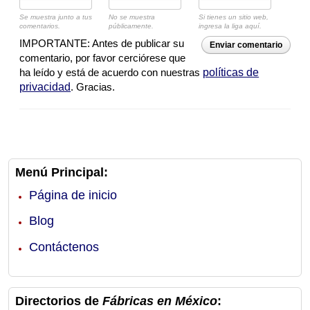
Se muestra junto a tus
No se muestra
Si tienes un sitio web,
comentarios.
públicamente.
ingresa la liga aquí.
IMPORTANTE: Antes de publicar su
Enviar comentario
comentario, por favor cerciórese que
ha leído y está de acuerdo con nuestras
políticas de
privacidad
. Gracias.
Menú Principal:
Página de inicio
Blog
Contáctenos
Directorios de
Fábricas en México
: