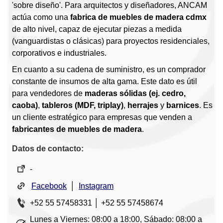
'sobre diseño'. Para arquitectos y diseñadores, ANCAM
actúa como una
fabrica de muebles de madera cdmx
de alto nivel, capaz de ejecutar piezas a medida
(vanguardistas o clásicas) para proyectos residenciales,
corporativos e industriales.
En cuanto a su cadena de suministro, es un comprador
constante de insumos de alta gama. Este dato es útil
para vendedores de
maderas sólidas (ej. cedro,
caoba)
,
tableros (MDF, triplay)
,
herrajes
y
barnices
. Es
un cliente estratégico para empresas que venden a
fabricantes de muebles de madera
.
Datos de contacto:
-
Facebook
│
Instagram
+52 55 57458331 │ +52 55 57458674
Lunes a Viernes: 08:00 a 18:00, Sábado: 08:00 a