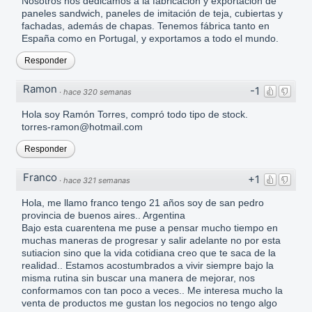
Nosotros nos dedicamos a la fabricación y exportación de
paneles sandwich, paneles de imitación de teja, cubiertas y
fachadas, además de chapas. Tenemos fábrica tanto en
España como en Portugal, y exportamos a todo el mundo.
Responder
Ramon
-1
·
hace 320 semanas
Hola soy Ramón Torres, compró todo tipo de stock.
torres-ramon@hotmail.com
Responder
Franco
+1
·
hace 321 semanas
Hola, me llamo franco tengo 21 años soy de san pedro
provincia de buenos aires.. Argentina
Bajo esta cuarentena me puse a pensar mucho tiempo en
muchas maneras de progresar y salir adelante no por esta
sutiacion sino que la vida cotidiana creo que te saca de la
realidad.. Estamos acostumbrados a vivir siempre bajo la
misma rutina sin buscar una manera de mejorar, nos
conformamos con tan poco a veces.. Me interesa mucho la
venta de productos me gustan los negocios no tengo algo