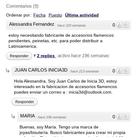
Comentarios
(
9
)
Ordenar por:
Fecha
Puesto
Última actividad
Alessandra Fernandez
0
·
hace 220 semanas
estoy necesitando fabricante de accesorios flamencos:
pendientes, peinetas, etc. para poder distribuir a
Latinoamerica.
activo hace 196 semanas
2 replies
Responder
·
JUAN CARLOS INICIA3D
0
·
hace 213 semanas
Hola Alessandra, Soy Juan Carlos de Inicia 3D, estoy
interesado en la fabricacion de accesorios flamencos.
puedes enviar un correo a : inicia3d@outlook.com.
Responder
MARIA
0
·
hace 196 semanas
Buenas, soy María. Tengo una marca de
joyas/bisutería. Busco fabricantes para crear mi propia