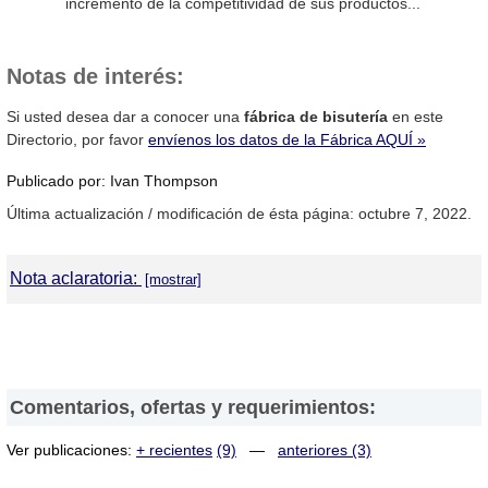
incremento de la competitividad de sus productos...
Notas de interés:
Si usted desea dar a conocer una
fábrica de bisutería
en este
Directorio, por favor
envíenos los datos de la Fábrica AQUÍ »
Publicado por: Ivan Thompson
Última actualización / modificación de ésta página: octubre 7, 2022.
Nota aclaratoria:
DirectorioDeFabricas.com
no es responsable de la información
proporcionada en los sitios web de las
Fábricas de Bisutería
que
han sido incluidas en el presente Directorio, ni de los resultados,
los precios, la calidad y/o el cumplimiento de los productos y
Comentarios, ofertas y requerimientos:
servicios ofrecidos por éstas. Asimismo, se advierte que las
direcciones, números de teléfono y otros datos de contacto son
Ver publicaciones:
+ recientes
(9)
—
anteriores (3)
referenciales y están sujetos a cambios e incluso, a posibles
errores durante la elaboración de esta página web.