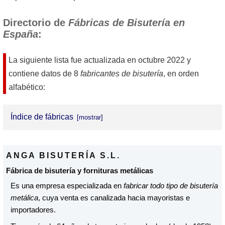
Directorio de
Fábricas de Bisutería en
España
:
La siguiente lista fue actualizada en
octubre 2022
y
contiene datos de 8
fabricantes de bisutería
, en orden
alfabético:
Índice de fábricas
Anga Bisuteria S.L.
ANGA BISUTERÍA S.L.
Ankara Diseños
Fábrica de bisutería y fornituras metálicas
De Pablo e Hijos Accesorios Metálicos S.L.
Es una empresa especializada en
fabricar todo tipo de bisutería
metálica
, cuya venta es canalizada hacia mayoristas e
Daniel Oro S.L.
importadores.
Eurochapado-Lopnic S.L. (Paco Lopez)