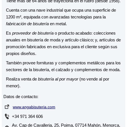
Tiene más de 64 años de trayectoria en el rubro (desde 1958).
Marin Lloret C.B.
Cuenta con una nave industrial que ocupa una superficie de
Nati Royo S.L.
1200 m², equipada con avanzadas tecnologías para la
fabricación de bisutería
en metal.
Ras 17 S.L.
Es
proveedor de bisutería
o producto acabado: colecciones
anuales en bisutería de moda y artículo clásico; y, artículos de
promoción fabricados en exclusiva para el cliente según sus
propios diseños.
También provee fornituras y complementos metálicos para los
sectores de la bisutería, el calzado y complementos de moda.
Realiza venta de
bisutería al por mayor
(no vende al por
menor).
Datos de contacto:
www.angabisuteria.com
+34 971 364 606
Av. Cap de Cavalleria, 25, Poima, 07714 Mahón, Menorca,