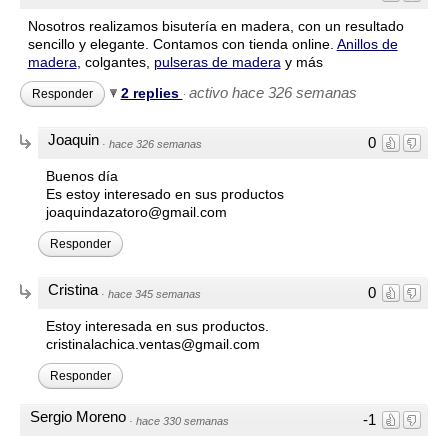
Nosotros realizamos bisutería en madera, con un resultado
sencillo y elegante. Contamos con tienda online.
Anillos de
madera
, colgantes,
pulseras de madera
y más
activo hace 326 semanas
2 replies
Responder
·
Joaquin
0
·
hace 326 semanas
Buenos día
Es estoy interesado en sus productos
joaquindazatoro@gmail.com
Responder
Cristina
0
·
hace 345 semanas
Estoy interesada en sus productos.
cristinalachica.ventas@gmail.com
Responder
Sergio Moreno
-1
·
hace 330 semanas