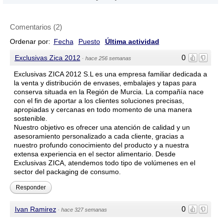
direcciones, números de teléfono y otros datos de contacto son
referenciales y están sujetos a cambios e incluso, a posibles
Comentarios
(
2
)
errores durante la elaboración de esta página web.
Ordenar por:
Fecha
Puesto
Última actividad
0
Exclusivas Zica 2012
·
hace 256 semanas
Exclusivas ZICA 2012 S.L es una empresa familiar dedicada a
la venta y distribución de envases, embalajes y tapas para
conserva situada en la Región de Murcia. La compañía nace
con el fin de aportar a los clientes soluciones precisas,
apropiadas y cercanas en todo momento de una manera
sostenible.
Nuestro objetivo es ofrecer una atención de calidad y un
asesoramiento personalizado a cada cliente, gracias a
nuestro profundo conocimiento del producto y a nuestra
extensa experiencia en el sector alimentario. Desde
Exclusivas ZICA, atendemos todo tipo de volúmenes en el
sector del packaging de consumo.
Responder
0
Ivan Ramirez
·
hace 327 semanas