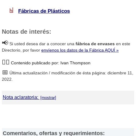
Fábricas de Plásticos
Notas de interés:
📢
Si usted desea dar a conocer una
fábrica de envases
en este
Directorio, por favor
envíenos los datos de la Fábrica AQUÍ »
🙋‍♂️
Contenido publicado por: Ivan Thompson
📅
Última actualización / modificación de ésta página: diciembre 11,
2022.
Nota aclaratoria:
DirectorioDeFabricas.com
no es responsable de la información
proporcionada en los sitios web de las
Fábricas de Envases
que
han sido incluidas en el presente Directorio, ni de los resultados,
los precios, la calidad y/o el cumplimiento de los productos y
Comentarios, ofertas y requerimientos:
servicios ofrecidos por éstas. Asimismo, se advierte que las