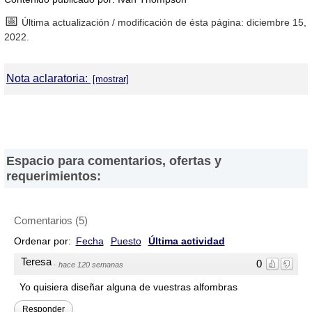
📅
Última actualización / modificación de ésta página: diciembre 15,
2022.
Nota aclaratoria:
DirectorioDeFabricas.com
no es responsable de la información
proporcionada en los sitios web de las
Fábricas de Alfombras
que
han sido incluidas en el presente Directorio, ni de los resultados,
los precios, la calidad y/o el cumplimiento de los productos y
Espacio para comentarios, ofertas y
servicios ofrecidos por éstas. Asimismo, se advierte que las
requerimientos:
direcciones, números de teléfono y otros datos de contacto son
referenciales y están sujetos a cambios e incluso, a posibles
errores durante la elaboración de esta página web.
Comentarios
(
5
)
Ordenar por:
Fecha
Puesto
Última actividad
Teresa
0
·
hace 120 semanas
Yo quisiera diseñar alguna de vuestras alfombras
Responder