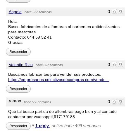
0
Angela
·
hace 327 semanas
Hola
Busco fabricantes de alfombras absorbentes antideslizantes
para mascotas.
Contacto: 644 59 52 41
Gracias
Responder
0
Valentin Rico
·
hace 367 semanas
Buscamos fabricantes para vender sus productos.
https://empresarios.colectivosdecompras.com/vende...
Responder
ramon
0
·
hace 568 semanas
Que tal busco partida de alfombras pago bien y al contado
contactar por wuasapptl,617179185
activo hace 499 semanas
1 reply
Responder
·