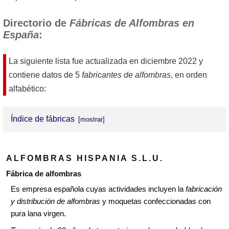
Directorio de
Fábricas de Alfombras en
España
:
La siguiente lista fue actualizada en
diciembre 2022
y
contiene datos de 5
fabricantes de alfombras
, en orden
alfabético:
Índice de fábricas
Alfombras Hispania
ALFOMBRAS HISPANIA S.L.U.
Alfombras KP
Fábrica de alfombras
Alfombras y Moquetas Imperial
Es empresa española cuyas actividades incluyen la
fabricación
y distribución de alfombras
y moquetas confeccionadas con
Delta Alfombras
pura lana virgen.
Tapices y Alfombras Miguel Stuyck