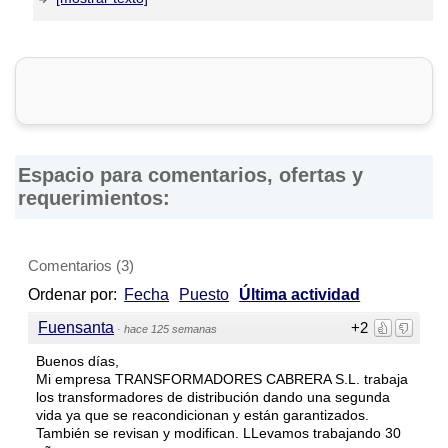
DirectorioDeFabricas.com no es responsable de la
información proporcionada en los sitios web de las
Fábricas
de Transformadores
que han sido incluidas en el presente
Directorio, ni de los resultados, los precios, la calidad y/o el
cumplimiento de los productos y servicios ofrecidos por
éstas. Asimismo, se advierte que las direcciones, números
de teléfono y otros datos de contacto son referenciales y
Espacio para comentarios, ofertas y
están sujetos a cambios e incluso, a posibles errores
requerimientos:
durante la elaboración de esta página web.
Comentarios
(
3
)
Ordenar por:
Fecha
Puesto
Última actividad
Fuensanta
+2
·
hace 125 semanas
Buenos días,
Mi empresa TRANSFORMADORES CABRERA S.L. trabaja
los transformadores de distribución dando una segunda
vida ya que se reacondicionan y están garantizados.
También se revisan y modifican. LLevamos trabajando 30