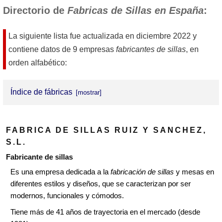
Directorio de
Fabricas de Sillas en España
:
La siguiente lista fue actualizada en
diciembre 2022
y
contiene datos de 9 empresas
fabricantes de sillas
, en
orden alfabético:
Índice de fábricas
Fábrica de Sillas Ruiz y Sanchez, S.L.
FABRICA DE SILLAS RUIZ Y SANCHEZ,
Gonzalez del Llano
S.L.
Inprasur, S.L.
Fabricante de sillas
Es una empresa dedicada a la
fabricación de sillas
y mesas en
Novacadira, S.L.
diferentes estilos y diseños, que se caracterizan por ser
Pérez E Hijos, S.L.
modernos, funcionales y cómodos.
Rodríguez Rey
Tiene más de 41 años de trayectoria en el mercado (desde