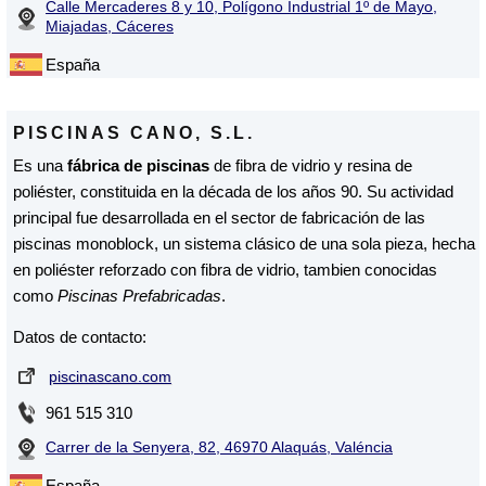
Calle Mercaderes 8 y 10, Polígono Industrial 1º de Mayo,
Miajadas, Cáceres
España
PISCINAS CANO, S.L.
Es una
fábrica de piscinas
de fibra de vidrio y resina de
poliéster, constituida en la década de los años 90. Su actividad
principal fue desarrollada en el sector de fabricación de las
piscinas monoblock, un sistema clásico de una sola pieza, hecha
en poliéster reforzado con fibra de vidrio, tambien conocidas
como
Piscinas Prefabricadas
.
Datos de contacto:
piscinascano.com
961 515 310
Carrer de la Senyera, 82, 46970 Alaquás, Valéncia
España