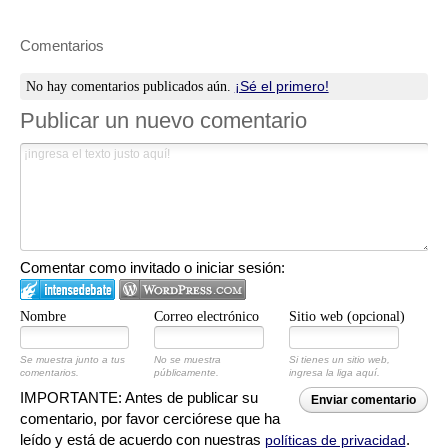
direcciones, números de teléfono y otros datos de contacto son
referenciales y están sujetos a cambios e incluso, a posibles
Comentarios
errores durante la elaboración de esta página web.
¡Sé el primero!
No hay comentarios publicados aún.
Publicar un nuevo comentario
Comentar como invitado o iniciar sesión:
Nombre
Correo electrónico
Sitio web (opcional)
Se muestra junto a tus
No se muestra
Si tienes un sitio web,
comentarios.
públicamente.
ingresa la liga aquí.
IMPORTANTE: Antes de publicar su
Enviar comentario
comentario, por favor cerciórese que ha
leído y está de acuerdo con nuestras
.
políticas de privacidad