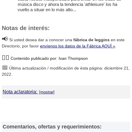
música disco y ahora la tendencia 'athleisure' los ha
vuelto a situar en lo más alto...
Notas de interés:
📢
Si usted desea dar a conocer una
fábrica de leggins
en este
Directorio, por favor
envíenos los datos de la Fábrica AQUÍ »
.
🙋‍♂️
Contenido publicado por: Ivan Thompson
📅
Última actualización / modificación de ésta página: diciembre 21,
2022.
Nota aclaratoria:
DirectorioDeFabricas.com
no es responsable de la información
proporcionada en los sitios web de las
Fábricas de Leggins
que
han sido incluidas en el presente Directorio, ni de los resultados,
los precios, la calidad y/o el cumplimiento de los productos y
Comentarios, ofertas y requerimientos:
servicios ofrecidos por éstas. Asimismo, se advierte que las