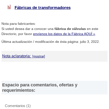
Fábricas de transformadores
Nota para fabricantes:
Si usted desea dar a conocer una
fábrica de válvulas
en este
Directorio, por favor
envíenos los datos de la Fábrica AQUÍ »
.
Última actualización / modificación de ésta página: julio 3, 2022.
Nota aclaratoria:
DirectorioDeFabricas.com
no es responsable de la información
proporcionada en los sitios web de las
Fábricas de Válvulas
que
han sido incluidas en el presente Directorio, ni de los resultados,
los precios, la calidad y/o el cumplimiento de los productos y
Espacio para comentarios, ofertas y
servicios ofrecidos por éstas. Asimismo, se advierte que las
requerimientos:
direcciones, números de teléfono y fax y otros datos de contacto
son referenciales y están sujetos a cambios e incluso, a posibles
errores durante la elaboración de esta página web.
Comentarios
(
1
)