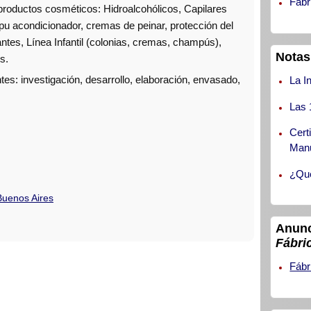
Fábr
productos cosméticos: Hidroalcohólicos, Capilares
pu acondicionador, cremas de peinar, protección del
ntes, Línea Infantil (colonias, cremas, champús),
Notas
s.
ntes: investigación, desarrollo, elaboración, envasado,
La I
Las 
Cert
Manu
¿Qué
Buenos Aires
Anunc
Fábri
Fábr