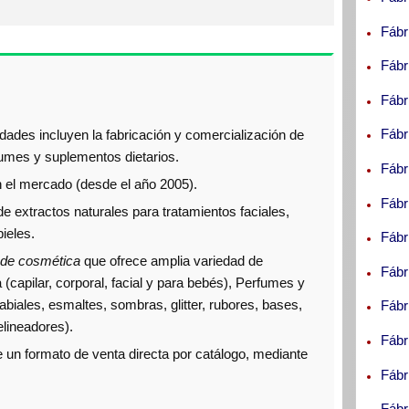
Fábr
Fábr
Fábr
ada S.R.L. (LACA)
Fábr
ades incluyen la fabricación y comercialización de
fumes y suplementos dietarios.
Fábr
n el mercado (desde el año 2005).
Fábr
 extractos naturales para tratamientos faciales,
L.
pieles.
Fábr
de cosmética
que ofrece amplia variedad de
Fábr
(capilar, corporal, facial y para bebés), Perfumes y
abiales, esmaltes, sombras, glitter, rubores, bases,
Fábr
lineadores).
Fábr
 un formato de venta directa por catálogo, mediante
Fábr
Fábr