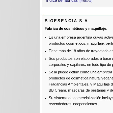
Índice de fábricas
Bioesencia S.A.
BIOESENCIA S.A.
Cosmética Deisel S.R.L.
Fábrica de cosméticos y maquillaje
.
Laboratorio de Cosmética Avanz
Es una empresa argentina cuyas activid
Laboratorio Fitonature S.R.L.
productos cosméticos, maquillaje, per
Tiene más de 18 años de trayectoria e
Laboratorio Séance S.R.L.
Sus productos son elaborados a base de
Laboratorios DermosoluXion S.R.
corporales y capilares, en todo tipo de 
Laboratorios Luxor Garfield
Se la puede definir como una
empresa 
productos de cosmética natural vegana 
Laboratorios Victoria S.A.I.C.
Fragancias Ambientales, y Maquillaje (l
Roberto Pasmanter S.A.
BB Cream, máscaras de pestañas y de
Su sistema de comercialización incluye
revendedoras independientes.