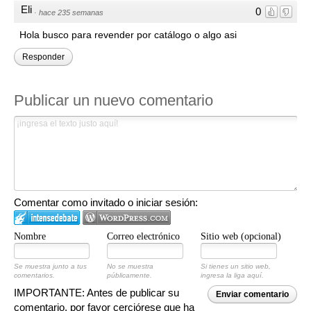
Eli
0
·
hace 235 semanas
Hola busco para revender por catálogo o algo asi
Responder
Publicar un nuevo comentario
Comentar como invitado o iniciar sesión:
Nombre
Correo electrónico
Sitio web (opcional)
Se muestra junto a tus
No se muestra
Si tienes un sitio web,
comentarios.
públicamente.
ingresa la liga aquí.
IMPORTANTE: Antes de publicar su
Enviar comentario
comentario, por favor cerciórese que ha