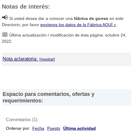
Notas de interés:
📢
Si usted desea dar a conocer una
fábrica de gorras
en este
Directorio, por favor
envíenos los datos de la Fábrica AQUÍ »
.
📅
Última actualización / modificación de ésta página: octubre 24,
2022.
Nota aclaratoria:
DirectorioDeFabricas.com
no es responsable de la información
proporcionada en los sitios web de las
Fábricas de Gorras
que
han sido incluidas en el presente Directorio, ni de los resultados,
los precios, la calidad y/o el cumplimiento de los productos y
Espacio para comentarios, ofertas y
servicios ofrecidos por éstas. Asimismo, se advierte que las
requerimientos:
direcciones, números de teléfono y otros datos de contacto son
referenciales y están sujetos a cambios e incluso, a posibles
errores durante la elaboración de esta página web.
Comentarios
(
1
)
Ordenar por:
Fecha
Puesto
Última actividad