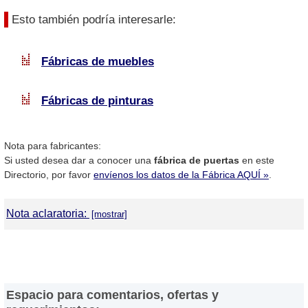
Esto también podría interesarle:
Fábricas de muebles
Fábricas de pinturas
Nota para fabricantes:
Si usted desea dar a conocer una
fábrica de puertas
en este
Directorio, por favor
envíenos los datos de la Fábrica AQUÍ »
.
Nota aclaratoria:
DirectorioDeFabricas.com
no es responsable de la información
proporcionada en los sitios web de las
Fábricas de Puertas
que
han sido incluidas en el presente Directorio, ni de los resultados,
los precios, la calidad y/o el cumplimiento de los productos y
Espacio para comentarios, ofertas y
servicios ofrecidos por éstas. Asimismo, se advierte que las