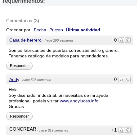
requerimientos:
direcciones, números de teléfono y fax y otros datos de contacto
son referenciales y están sujetos a cambios e incluso, a posibles
errores durante la elaboración de esta página web.
Comentarios
(
3
)
Ordenar por:
Fecha
Puesto
Última actividad
0
Casa de herrero
·
hace 290 semanas
Somos fabricantes de puertas corredizas estilo granero.
Tenemos catálogo de modelos para revendedores.
Responder
0
Andy
·
hace 523 semanas
Hola
Soy diseñador industrial. Si necesitáis de mi ayuda
profesional, podeis visitar
www.andylucas.info
Gracias
Responder
CONCREAR
+1
·
hace 619 semanas