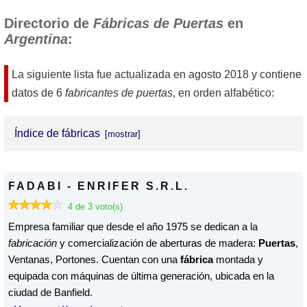
Directorio de
Fábricas de Puertas
en
Argentina
:
La siguiente lista fue actualizada en
agosto 2018
y contiene
datos de 6
fabricantes de puertas
, en orden alfabético:
Índice de fábricas
FADABI - ENRIFER S.R.L.
FADABI - ENRIFER S.R.L.
GROMANTI S.A.
4 de 3 voto(s)
LIPLAC S.A.
Empresa familiar que desde el año 1975 se dedican a la
fabricación
y comercialización de aberturas de madera:
Puertas
,
PEÑA ABERTURAS
Ventanas, Portones. Cuentan con una
fábrica
montada y
PLAC CORR S.A.
equipada con máquinas de última generación, ubicada en la
ciudad de Banfield.
RUSCINO