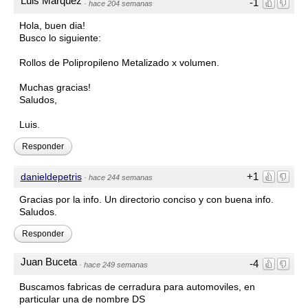
Luis Marquez
-1
·
hace 204 semanas
Hola, buen dia!
Busco lo siguiente:
Rollos de Polipropileno Metalizado x volumen.
Muchas gracias!
Saludos,
Luis.
Responder
+1
danieldepetris
·
hace 244 semanas
Gracias por la info. Un directorio conciso y con buena info.
Saludos.
Responder
Juan Buceta
-4
·
hace 249 semanas
Buscamos fabricas de cerradura para automoviles, en
particular una de nombre DS