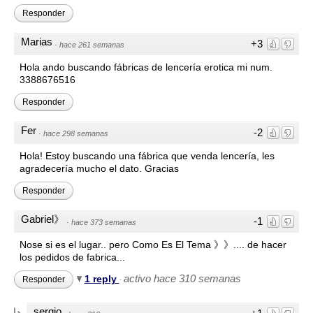
Responder
Marias
+3
·
hace 261 semanas
Hola ando buscando fábricas de lencería erotica mi num.
3388676516
Responder
Fer
-2
·
hace 298 semanas
Hola! Estoy buscando una fábrica que venda lencería, les
agradecería mucho el dato. Gracias
Responder
Gabriel》
-1
·
hace 373 semanas
Nose si es el lugar.. pero Como Es El Tema 》》.... de hacer
los pedidos de fabrica...
activo hace 310 semanas
1 reply
Responder
·
sergio