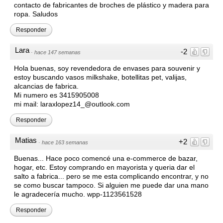
contacto de fabricantes de broches de plástico y madera para
ropa. Saludos
Responder
Lara
-2
·
hace 147 semanas
Hola buenas, soy revendedora de envases para souvenir y
estoy buscando vasos milkshake, botellitas pet, valijas,
alcancias de fabrica.
Mi numero es 3415905008
mi mail: laraxlopez14_@outlook.com
Responder
Matias
+2
·
hace 163 semanas
Buenas... Hace poco comencé una e-commerce de bazar,
hogar, etc. Estoy comprando en mayorista y queria dar el
salto a fabrica... pero se me esta complicando encontrar, y no
se como buscar tampoco. Si alguien me puede dar una mano
le agradecería mucho. wpp-1123561528
Responder