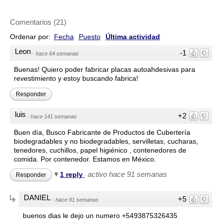
Comentarios
(
21
)
Ordenar por:
Fecha
Puesto
Última actividad
Leon
-1
·
hace 64 semanas
Buenas! Quiero poder fabricar placas autoahdesivas para
revestimiento y estoy buscando fabrica!
Responder
luis
+2
·
hace 141 semanas
Buen día, Busco Fabricante de Productos de Cubertería
biodegradables y no biodegradables, servilletas, cucharas,
tenedores, cuchillos, papel higiénico , contenedores de
comida. Por contenedor. Estamos en México.
activo hace 91 semanas
1 reply
Responder
·
DANIEL
+5
·
hace 91 semanas
buenos dias le dejo un numero +5493875326435