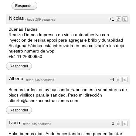
Responder
Nicolas
+1
·
hace 109 semanas
Buenas Tardes!
Realizo Domes Impresos en vinilo autoadhesivo con
inyección de resina epoxi para agregarle brillo y durabilidad
Si alguna Fábrica está interezada en una cotización les dejo
nuestro numero de wpp
+54 11 26800650
Responder
Alberto
-4
·
hace 136 semanas
Buenas tardes, estoy buscando Fabricantes o vendedores de
pisos vinilicos para la sanidad. Paso mi dirección
alberto@ashokaconstrucciones.com
Responder
Ivana
0
·
hace 145 semanas
Hola, buenos días. Ando necesitando si me pueden facilitar