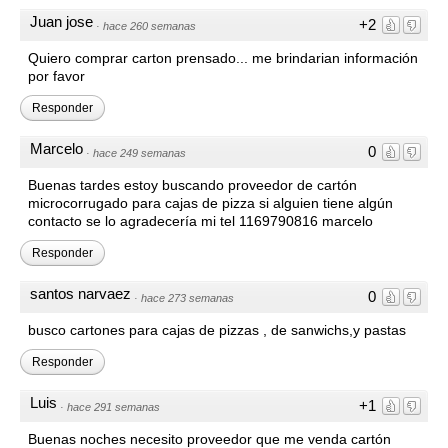
Juan jose
+2
·
hace 260 semanas
Quiero comprar carton prensado... me brindarian información
por favor
Responder
Marcelo
0
·
hace 249 semanas
Buenas tardes estoy buscando proveedor de cartón
microcorrugado para cajas de pizza si alguien tiene algún
contacto se lo agradecería mi tel 1169790816 marcelo
Responder
santos narvaez
0
·
hace 273 semanas
busco cartones para cajas de pizzas , de sanwichs,y pastas
Responder
Luis
+1
·
hace 291 semanas
Buenas noches necesito proveedor que me venda cartón