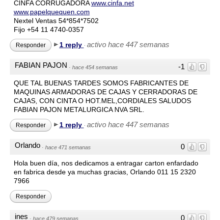
CINFA CORRUGADORA
www.cinfa.net
www.papelquequen.com
Nextel Ventas 54*854*7502
Fijo +54 11 4740-0357
activo hace 447 semanas
1 reply
Responder
·
FABIAN PAJON
-1
·
hace 454 semanas
QUE TAL BUENAS TARDES SOMOS FABRICANTES DE
MAQUINAS ARMADORAS DE CAJAS Y CERRADORAS DE
CAJAS, CON CINTA O HOT.MEL,CORDIALES SALUDOS
FABIAN PAJON METALURGICA NVA SRL.
activo hace 447 semanas
1 reply
Responder
·
Orlando
0
·
hace 471 semanas
Hola buen día, nos dedicamos a entragar carton enfardado
en fabrica desde ya muchas gracias, Orlando 011 15 2320
7966
Responder
ines
0
·
hace 479 semanas