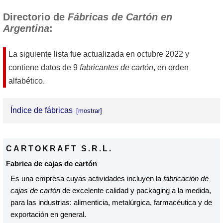
Directorio de
Fábricas de Cartón en
Argentina
:
La siguiente lista fue actualizada en
octubre 2022
y
contiene datos de 9
fabricantes de cartón
, en orden
alfabético.
Índice de fábricas
Cartokraft S.R.L.
CARTOKRAFT S.R.L.
Corupel S.A.
Fabrica de cajas de cartón
Embalajes Bemposta S.R.L.
Es una empresa cuyas actividades incluyen la
fabricación de
cajas de cartón
de excelente calidad y packaging a la medida,
Fabec
para las industrias: alimenticia, metalúrgica, farmacéutica y de
Fadecco S.R.L.
exportación en general.