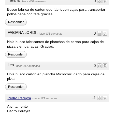
Yuliana
0
·
hace 406 semanas
Busco fabrica de carton que fabriquen cajas para transportar
pollos bebe con tata gracias
Responder
FABIANA LORDI
0
·
hace 436 semanas
Hola busco fabricantes de planchas de cartón para cajas de
pizza y empanadas. Gracias.
Responder
Leo
0
·
hace 447 semanas
Hola busco carton en plancha Microcorrugado para cajas de
pizza
Responder
-1
Pedro Pereyra
·
hace 521 semanas
Atentamente
Pedro Pereyra