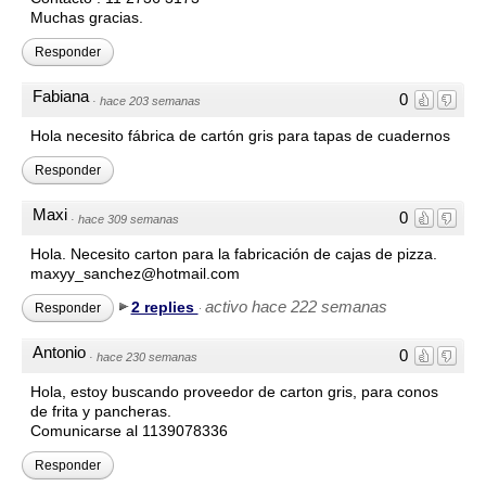
Muchas gracias.
Responder
Fabiana
0
·
hace 203 semanas
Hola necesito fábrica de cartón gris para tapas de cuadernos
Responder
Maxi
0
·
hace 309 semanas
Hola. Necesito carton para la fabricación de cajas de pizza.
maxyy_sanchez@hotmail.com
activo hace 222 semanas
2 replies
Responder
·
Antonio
0
·
hace 230 semanas
Hola, estoy buscando proveedor de carton gris, para conos
de frita y pancheras.
Comunicarse al 1139078336
Responder