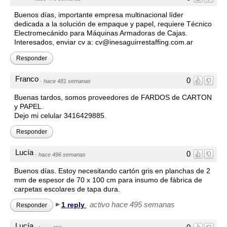
Buenos días, importante empresa multinacional líder
dedicada a la solución de empaque y papel, requiere Técnico
Electromecánido para Máquinas Armadoras de Cajas.
Interesados, enviar cv a: cv@inesaguirrestaffing.com.ar
Responder
Franco
0
·
hace 481 semanas
Buenas tardos, somos proveedores de FARDOS de CARTON
y PAPEL.
Dejo mi celular 3416429885.
Responder
Lucía
0
·
hace 496 semanas
Buenos días. Estoy necesitando cartón gris en planchas de 2
mm de espesor de 70 x 100 cm para insumo de fábrica de
carpetas escolares de tapa dura.
activo hace 495 semanas
1 reply
Responder
·
Lucía