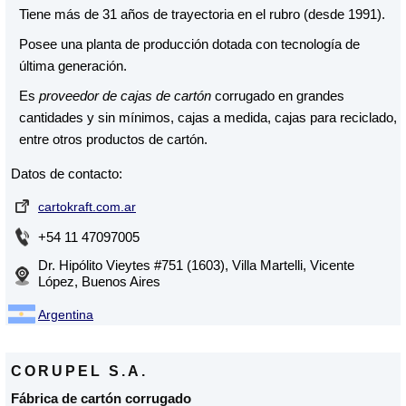
Kraft Liner S.A.
Tiene más de 31 años de trayectoria en el rubro (desde 1991).
Litoral Pack
Posee una planta de producción dotada con tecnología de
última generación.
Micruzor
Es
proveedor de cajas de cartón
corrugado en grandes
Sustenpack S.R.L.
cantidades y sin mínimos, cajas a medida, cajas para reciclado,
entre otros productos de cartón.
Datos de contacto:
cartokraft.com.ar
+54 11 47097005
Dr. Hipólito Vieytes #751 (1603), Villa Martelli, Vicente
López, Buenos Aires
Argentina
CORUPEL S.A.
Fábrica de cartón corrugado