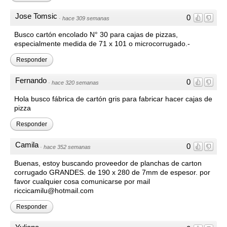
Jose Tomsic
0
·
hace 309 semanas
Busco cartón encolado N° 30 para cajas de pizzas,
especialmente medida de 71 x 101 o microcorrugado.-
Responder
Fernando
0
·
hace 320 semanas
Hola busco fábrica de cartón gris para fabricar hacer cajas de
pizza
Responder
Camila
0
·
hace 352 semanas
Buenas, estoy buscando proveedor de planchas de carton
corrugado GRANDES. de 190 x 280 de 7mm de espesor. por
favor cualquier cosa comunicarse por mail
riccicamilu@hotmail.com
Responder