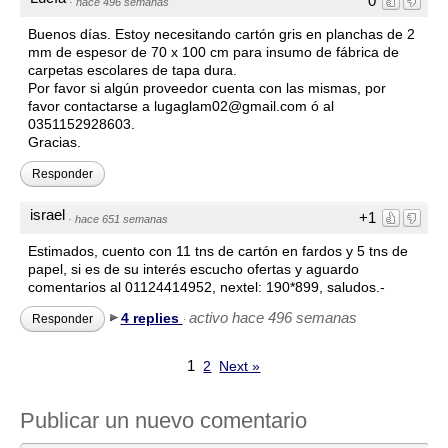
0
·
hace 496 semanas
Buenos días. Estoy necesitando cartón gris en planchas de 2
mm de espesor de 70 x 100 cm para insumo de fábrica de
carpetas escolares de tapa dura.
Por favor si algún proveedor cuenta con las mismas, por
favor contactarse a lugaglam02@gmail.com ó al
0351152928603.
Gracias.
Responder
israel
+1
·
hace 651 semanas
Estimados, cuento con 11 tns de cartón en fardos y 5 tns de
papel, si es de su interés escucho ofertas y aguardo
comentarios al 01124414952, nextel: 190*899, saludos.-
activo hace 496 semanas
4 replies
Responder
·
1
2
Next »
Publicar un nuevo comentario