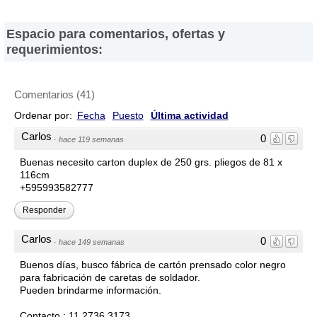
han sido incluidas en el presente Directorio, ni de los resultados,
los precios, la calidad y/o el cumplimiento de los productos y
Espacio para comentarios, ofertas y
servicios ofrecidos por éstas. Asimismo, se advierte que las
requerimientos:
direcciones, números de teléfono y otros datos de contacto son
referenciales y están sujetos a cambios e incluso, a posibles
errores durante la elaboración de esta página web.
Comentarios
(
41
)
Ordenar por:
Fecha
Puesto
Última actividad
Carlos
0
·
hace 119 semanas
Buenas necesito carton duplex de 250 grs. pliegos de 81 x
116cm
+595993582777
Responder
Carlos
0
·
hace 149 semanas
Buenos días, busco fábrica de cartón prensado color negro
para fabricación de caretas de soldador.
Pueden brindarme información.
Contacto : 11 2736 3173