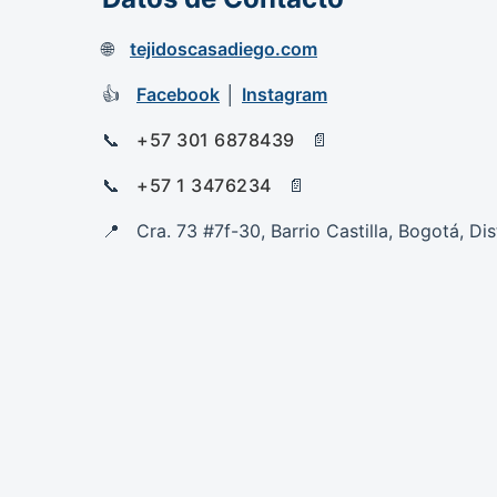
tejidoscasadiego.com
Facebook
│
Instagram
+57 301 6878439
+57 1 3476234
Cra. 73 #7f-30, Barrio Castilla, Bogotá, Dis