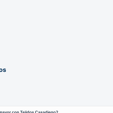
os
 mayor con Tejidos Casadiego?