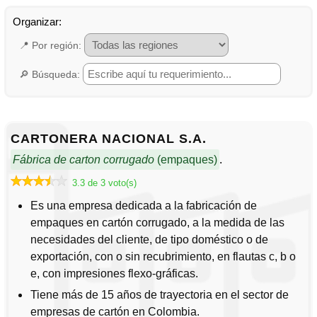
Cartonera Nacional S.A.
Cartones y Corrugados de Colombia S.A.S.
📍
Corrugados del Darien S.A.
🔎
Corrugados y Empaques G&A S.A.S.
Empaques Industriales De Colombia S.A.S.
Industria Colombiana de Empaques S.A.S. (Incopack)
CARTONERA NACIONAL S.A.
Packing S.A.S.
Fábrica de carton corrugado
(empaques)
.
Papeles y Corrugados Andina S.A.
3.3 de 3 voto(s)
Es una empresa dedicada a la fabricación de
empaques en cartón corrugado, a la medida de las
necesidades del cliente, de tipo doméstico o de
exportación, con o sin recubrimiento, en flautas c, b o
e, con impresiones flexo-gráficas.
Tiene más de 15 años de trayectoria en el sector de
empresas de cartón en Colombia.