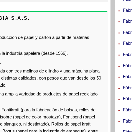
Fábr
A S.A.S.
Fábr
Fábr
ducción de papel y cartón a partir de materias
Fábr
 la industria papelera (desde 1966).
Fábr
.
Fábr
da con tres molinos de cilindro y una máquina plana
Fábr
de distintas calidades, con pesos que van desde los 50
ado.
Fábr
a amplia variedad de productos de papel reciclado
Fábr
Fontikraft (para la fabricación de bolsas, rollos de
Fábr
isobre (papel de color mostaza), Fontibond (papel
Fábr
 blanqueo, ni destintado), Rollos de papel kraft,
, Bogus (papel para la industria de empaque), entre
Fábr