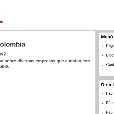
Menú 
Colombia
Pági
el
?
Blog
ón sobre diversas empresas que cuentan con
Cont
mbia.
Direc
Fábr
Fábr
Fábr