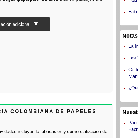
Fábr
Notas
La I
Las 
Cert
Manu
¿Qué
TRIA COLOMBIANA DE PAPELES
Nuest
[Víd
Fabr
idades incluyen la fabricación y comercialización de