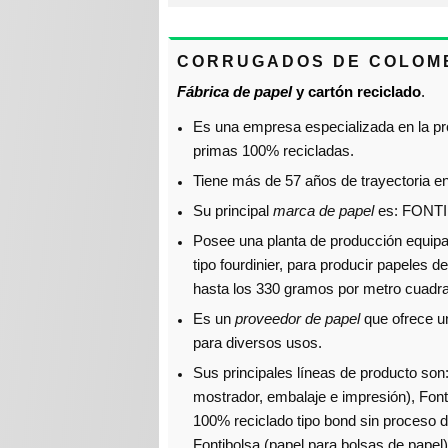
Corrugados de Colombia S.A.S.
CORRUGADOS DE COLOMBI
Incolpa Ltda.
Fábrica de papel
y cartón reciclado
.
Papel Rollos Ltda.
Es una empresa especializada en la pro
Papelera Andina S.A.S.
primas 100% recicladas.
Tiene más de 57 años de trayectoria en
Papeles Nacionales S.A.
Su principal
marca de papel
es: FONTI
Unibol S.A.S.
Posee una planta de producción equipa
tipo fourdinier, para producir papeles 
hasta los 330 gramos por metro cuadr
Es un
proveedor de papel
que ofrece un
para diversos usos.
Sus principales líneas de producto son: 
mostrador, embalaje e impresión), Font
100% reciclado tipo bond sin proceso de
Fontibolsa (papel para bolsas de papel)