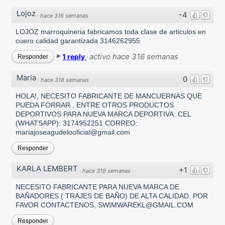
Lojoz
-4
·
hace 316 semanas
LOJOZ marroquineria fabricamos toda clase de articulos en
cuero calidad garantizada 3146262955
activo hace 316 semanas
1 reply
Responder
·
Maria
0
·
hace 318 semanas
HOLA!, NECESITO FABRICANTE DE MANCUERNAS QUE
PUEDA FORRAR , ENTRE OTROS PRODUCTOS
DEPORTIVOS PARA NUEVA MARCA DEPORTIVA. CEL
(WHATSAPP): 3174952251 CORREO:
mariajoseagudelooficial@gmail.com
Responder
KARLA LEMBERT
+1
·
hace 319 semanas
NECESITO FABRICANTE PARA NUEVA MARCA DE
BAÑADORES ( TRAJES DE BAÑO) DE ALTA CALIDAD. POR
FAVOR CONTACTENOS, SWIMWAREKL@GMAIL.COM
Responder