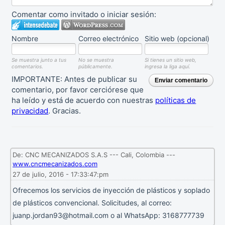
Comentar como invitado o iniciar sesión:
Nombre
Correo electrónico
Sitio web (opcional)
Se muestra junto a tus
No se muestra
Si tienes un sitio web,
comentarios.
públicamente.
ingresa la liga aquí.
IMPORTANTE: Antes de publicar su
Enviar comentario
comentario, por favor cerciórese que
ha leído y está de acuerdo con nuestras
políticas de
privacidad
. Gracias.
De: CNC MECANIZADOS S.A.S --- Cali, Colombia ---
www.cncmecanizados.com
27 de julio, 2016 - 17:33:47:pm
Ofrecemos los servicios de inyección de plásticos y soplado
de plásticos convencional. Solicitudes, al correo:
juanp.jordan93@hotmail.com o al WhatsApp: 3168777739