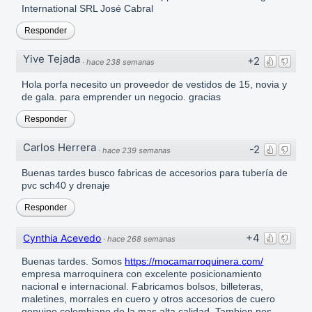
International SRL José Cabral
Responder
Yive Tejada
+2
·
hace 238 semanas
Hola porfa necesito un proveedor de vestidos de 15, novia y
de gala. para emprender un negocio. gracias
Responder
Carlos Herrera
-2
·
hace 239 semanas
Buenas tardes busco fabricas de accesorios para tubería de
pvc sch40 y drenaje
Responder
+4
Cynthia Acevedo
·
hace 268 semanas
Buenas tardes. Somos
https://mocamarroquinera.com/
empresa marroquinera con excelente posicionamiento
nacional e internacional. Fabricamos bolsos, billeteras,
maletines, morrales en cuero y otros accesorios de cuero
genuino colombiano de la mas alta calidad. Tambien nos