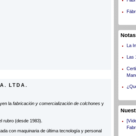
Fábr
Notas
La I
Las 
Cert
Manu
A. LTDA.
¿Qué
uyen la
fabricación y comercialización de colchones
y
Nuest
[Víd
l rubro (desde 1983).
Fabr
ada con maquinaria de última tecnología y personal