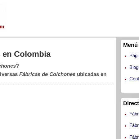
Menú 
s en Colombia
Pági
lchones
?
Blog
diversas
Fábricas de Colchones
ubicadas en
Cont
Direc
Fábr
Fábr
Fábr