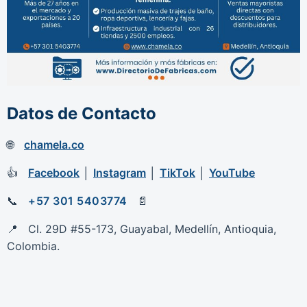
Datos de Contacto
chamela.co
Facebook
│
Instagram
│
TikTok
│
YouTube
+57 301 5403774
Cl. 29D #55-173, Guayabal, Medellín, Antioquia,
Colombia.