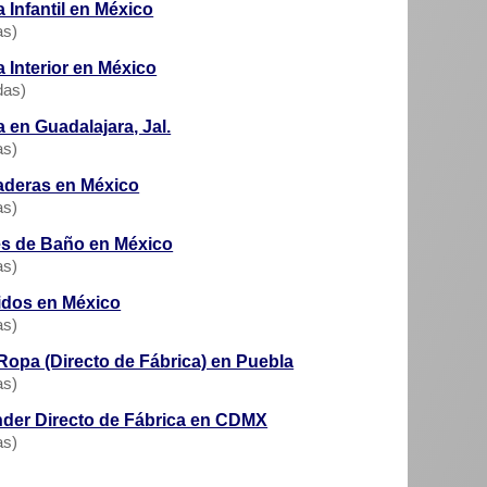
 Infantil en México
as)
 Interior en México
das)
 en Guadalajara, Jal.
as)
aderas en México
as)
es de Baño en México
as)
idos en México
as)
opa (Directo de Fábrica) en Puebla
as)
der Directo de Fábrica en CDMX
as)