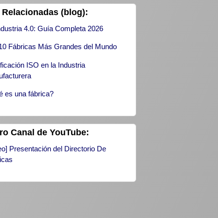
 Relacionadas (blog):
ndustria 4.0: Guía Completa 2026
10 Fábricas Más Grandes del Mundo
ificación ISO en la Industria
facturera
 es una fábrica?
ro Canal de YouTube:
eo] Presentación del Directorio De
icas