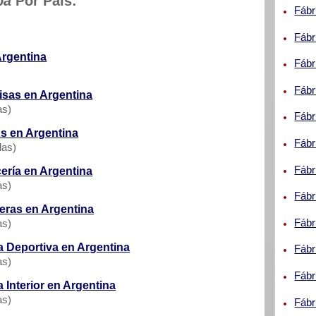
pa
Por País:
Fábr
Fábr
Argentina
Fábr
Fábr
isas en Argentina
as)
Fábr
s en Argentina
Fábr
das)
Fábr
ería en Argentina
as)
Fábr
eras en Argentina
Fábr
as)
 Deportiva en Argentina
Fábr
as)
Fábr
 Interior en Argentina
as)
Fábr