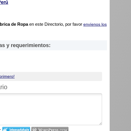
Perú
brica de Ropa
en este Directorio, por favor
envíenos los
as y requerimientos:
primero!
rio
: