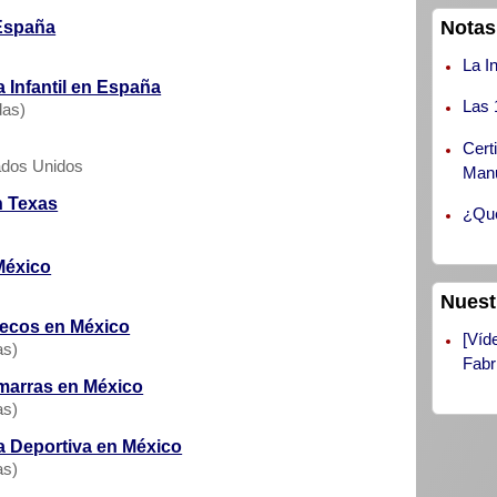
Notas
España
La I
 Infantil en España
Las 
das)
Cert
ados Unidos
Manu
n Texas
¿Qué
México
Nuest
lecos en México
[Víd
as)
Fabr
marras en México
as)
a Deportiva en México
as)