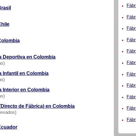
Fábr
rasil
Fábr
hile
Fábr
Fábr
Colombia
Fábr
a Deportiva en Colombia
Fábr
as)
 Infantil en Colombia
Fábr
as)
Fábr
 Interior en Colombia
as)
Fábr
Directo de Fábrica) en Colombia
Fábr
dexados)
Fábr
Ecuador