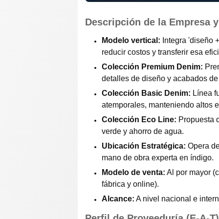
Descripción de la Empresa 
Modelo vertical:
Integra 'diseño 
reducir costos y transferir esa efici
Colección Premium Denim:
Pren
detalles de diseño y acabados de 
Colección Basic Denim:
Línea f
atemporales, manteniendo altos e
Colección Eco Line:
Propuesta d
verde y ahorro de agua.
Ubicación Estratégica:
Opera des
mano de obra experta en índigo.
Modelo de venta:
Al por mayor (c
fábrica y online).
Alcance:
A nivel nacional e inter
Perfil de Proveeduría (E-A-T)